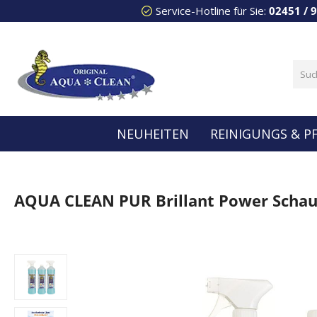
Service-Hotline für Sie:
02451 / 
 Hauptinhalt springen
Zur Suche springen
Zur Hauptnavigation springen
NEUHEITEN
REINIGUNGS & P
AQUA CLEAN PUR Brillant Power Schaum
Bildergalerie überspringen