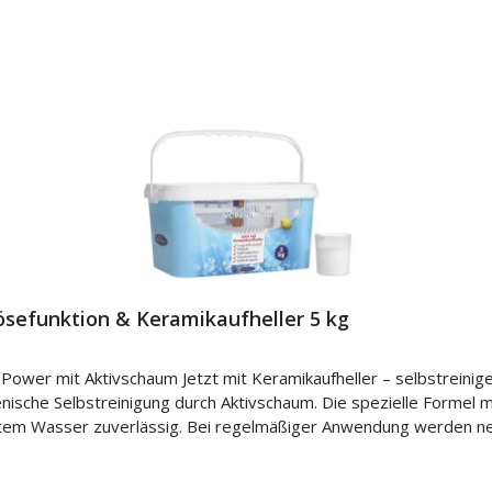
sefunktion & Keramikaufheller 5 kg
er mit Aktivschaum Jetzt mit Keramikaufheller – selbstreinigen
enische Selbstreinigung durch Aktivschaum. Die spezielle Formel m
kaltem Wasser zuverlässig. Bei regelmäßiger Anwendung werden
ale Je nach Dosierung ausreichend für bis zu 58