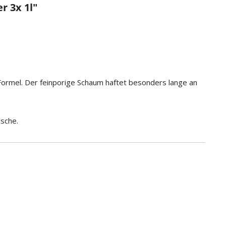
r 3x 1l"
m-Formel. Der feinporige Schaum haftet besonders lange an
ische.