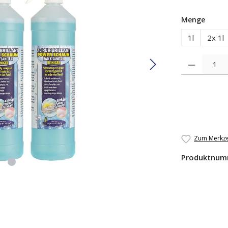
auswä
Menge
1l
2x 1l
Produkt Anzah
Zum Merkze
Produktnum