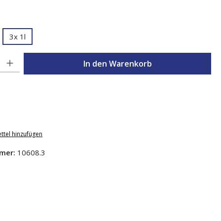
hlen
3x 1l
l: Gib den gewünschten Wert ein oder benutze die Schaltflächen um d
In den Warenkorb
ttel hinzufügen
mer:
10608.3