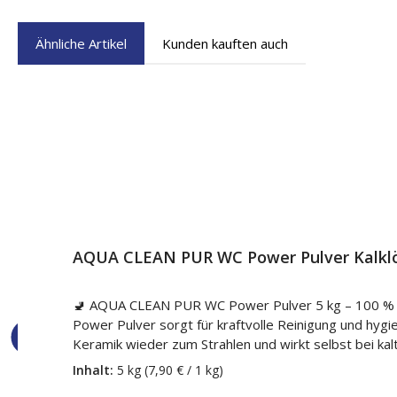
Ähnliche Artikel
Kunden kauften auch
Produktgalerie überspringen
AQUA CLEAN PUR WC Power Pulver Kalklö
🚽 AQUA CLEAN PUR WC Power Pulver 5 kg – 100 % Pow
Power Pulver sorgt für kraftvolle Reinigung und hygi
Keramik wieder zum Strahlen und wirkt selbst bei 
effektiv verhindert. ⭐ Ihre Vorteile auf einen Blick ✔ Mit Keramikaufheller ✔ Kaltaktiv – wirkt auch bei kaltem Wasser ✔ Kalklösefunktion ✔ Selbstreinigender Aktivschaum ✔
Inhalt:
5 kg
(7,90 € / 1 kg)
Desodorierend ✔ Langzeitfrischeduft ✔ Extrem geringe Staubentwicklung 🧽 Anwendungsbereiche Toiletten Bidets Urin