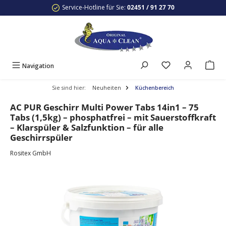
Service-Hotline für Sie:
02451 / 91 27 70
Zum Hauptinhalt springen
Navigation
Sie sind hier:
Neuheiten
Küchenbereich
AC PUR Geschirr Multi Power Tabs 14in1 – 75
Tabs (1,5kg) – phosphatfrei – mit Sauerstoffkraft
– Klarspüler & Salzfunktion – für alle
Geschirrspüler
Rositex GmbH
Bildergalerie überspringen