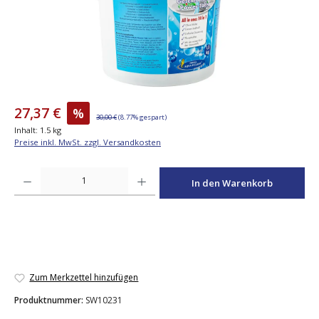
27,37 €
%
30,00 €
(8.77% gespart)
Inhalt:
1.5 kg
Preise inkl. MwSt. zzgl. Versandkosten
Produkt Anzahl: Gib den gewünschten Wert ein oder benutze die Schaltfläche
In den Warenkorb
Zum Merkzettel hinzufügen
Produktnummer:
SW10231