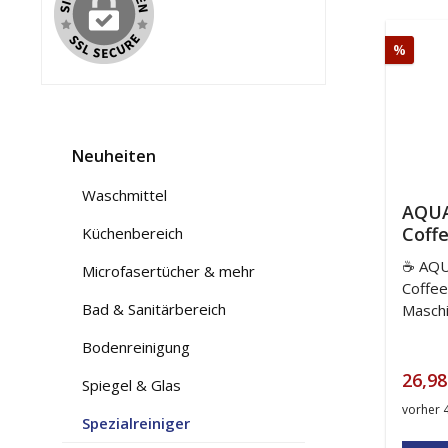
Rabat
%
Neuheiten
Waschmittel
AQUA
Coffe
Küchenbereich
500 
☕ AQU
Microfasertücher & mehr
Tabs 
Coffee
Kaff
Bad & Sanitärbereich
Masch
Entka
Profes
Bodenreinigung
Entkal
und W
Verka
26,9
Spiegel & Glas
CLEAN 
vorher 
Pflege
Spezialreiniger
leistu