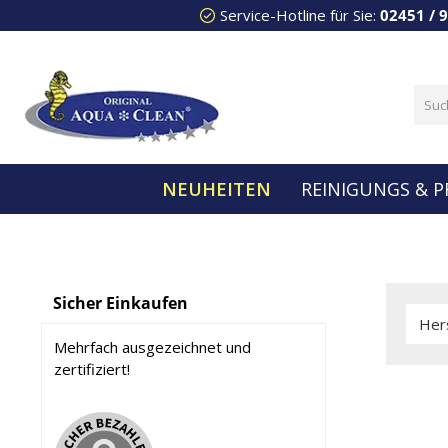
Service-Hotline für Sie:
02451 / 
 Hauptinhalt springen
Zur Suche springen
Zur Hauptnavigation springen
NEUHEITEN
REINIGUNGS & P
Sicher Einkaufen
Her
Mehrfach ausgezeichnet und
zertifiziert!