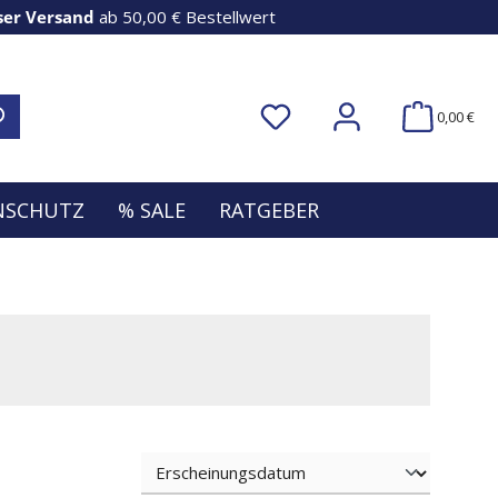
ser Versand
ab 50,00 € Bestellwert
Du hast 0 Produkte auf dem Me
0,00 €
ENSCHUTZ
% SALE
RATGEBER