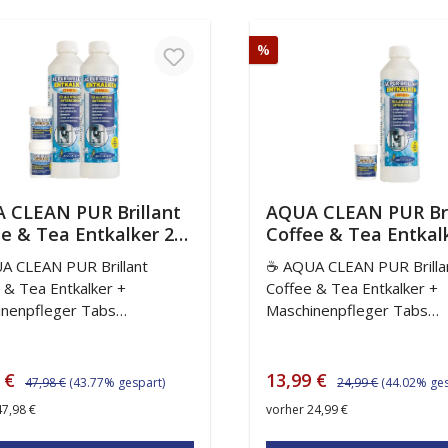
t
Rabatt
%
 CLEAN PUR Brillant
AQUA CLEAN PUR Bri
e & Tea Entkalker 2x
Coffee & Tea Entkal
ml + Maschinenpfleger
ml + Maschinenpfle
A CLEAN PUR Brillant
☕ AQUA CLEAN PUR Brilla
2x 20St. –
Tabs 20St. –
 & Tea Entkalker +
Coffee & Tea Entkalker +
eemaschinen
Kaffeemaschinen
inenpfleger Tabs
Maschinenpfleger Tabs
lker Set
Entkalker Set
sionelle Pflege und
Professionelle Pflege und
kung für Kaffeemaschinen
Entkalkung für Kaffeemasc
asserkocher. Das AQUA
und Wasserkocher. Das 
ufspreis:
Regulärer Preis:
Verkaufspreis:
Regulärer Preis:
8 €
13,99 €
47,98 €
(43.77% gespart)
24,99 €
(44.02% ges
PUR Brillant Coffee & Tea
CLEAN PUR Brillant Coffe
47,98 €
vorher 24,99 €
-Set kombiniert einen
Pflege-Set kombiniert ein
ngsstarken Flüssig-Entkalker
leistungsstarken Flüssig-E