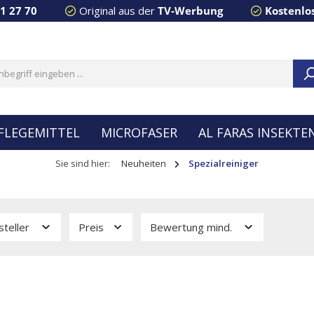
91 27 70
Original aus der
TV-Werbung
Kostenlo
FLEGEMITTEL
MICROFASER
AL FARAS INSEKT
Sie sind hier:
Neuheiten
Spezialreiniger
steller
Preis
Bewertung mind.