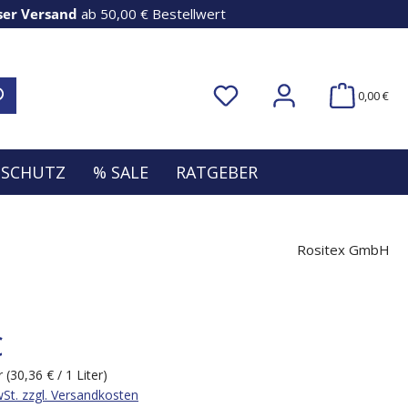
ser Versand
ab 50,00 € Bestellwert
0,00 €
NSCHUTZ
% SALE
RATGEBER
Rositex GmbH
€
er
(30,36 € / 1 Liter)
wSt. zzgl. Versandkosten