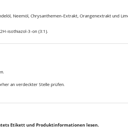
endelöl, Neemöl, Chrysanthemen-Extrakt, Orangenextrakt und Li
H-isothiazol-3-on (3:1).
n.
orher an verdeckter Stelle prüfen.
tets Etikett und Produktinformationen lesen.