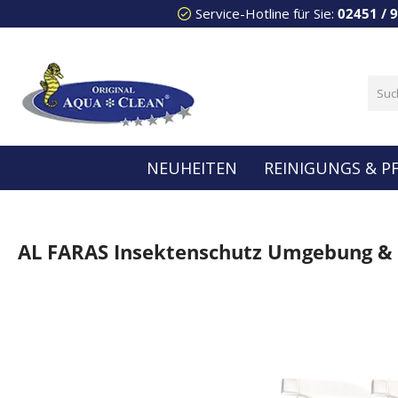
Service-Hotline für Sie:
02451 / 
 Hauptinhalt springen
Zur Suche springen
Zur Hauptnavigation springen
NEUHEITEN
REINIGUNGS & P
AL FARAS Insektenschutz Umgebung & 
Bildergalerie überspringen