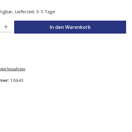
ügbar, Lieferzeit: 3-5 Tage
l: Gib den gewünschten Wert ein oder benutze die Schaltflächen um d
In den Warenkorb
ttel hinzufügen
mer:
10643