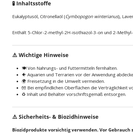
🧪 Inhaltsstoffe
Eukalyptusöl, Citronellaöl (
Cymbopogon winterianus
), Lav
Enthält 5-Chlor-2-methyl-2H-isothiazol-3-on und 2-Methyl-2
⚠️ Wichtige Hinweise
🍽️ Von Nahrungs- und Futtermitteln fernhalten.
🐠 Aquarien und Terrarien vor der Anwendung abdecke
🌍 Freisetzung in die Umwelt vermeiden.
🧤 Bei empfindlichen Oberflächen die Verträglichkeit v
♻️ Inhalt und Behälter vorschriftsgemäß entsorgen.
⚠️ Sicherheits- & Biozidhinweise
Biozidprodukte vorsichtig verwenden. Vor Gebrauch s