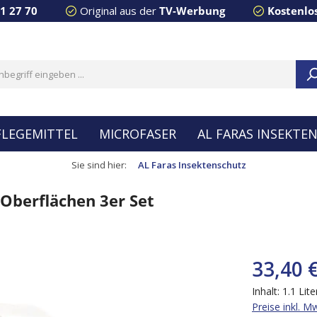
91 27 70
Original aus der
TV-Werbung
Kostenlo
FLEGEMITTEL
MICROFASER
AL FARAS INSEKTE
Sie sind hier:
AL Faras Insektenschutz
Oberflächen 3er Set
33,40 
Inhalt:
1.1 Lit
Preise inkl. M