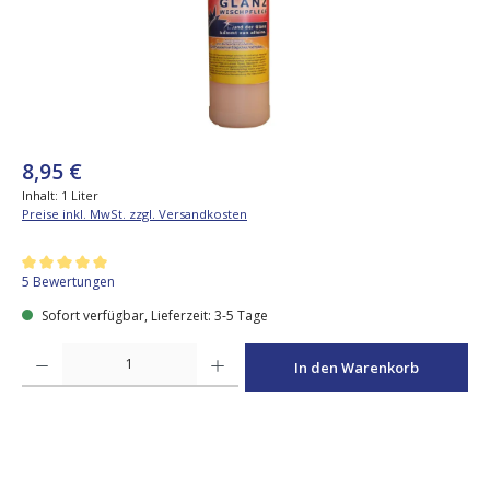
8,95 €
Inhalt:
1 Liter
Preise inkl. MwSt. zzgl. Versandkosten
Durchschnittliche Bewertung von 5 von 5 Sternen
5 Bewertungen
Sofort verfügbar, Lieferzeit: 3-5 Tage
Produkt Anzahl: Gib den gewünschten Wert ein oder benutze die Schaltfläche
In den Warenkorb