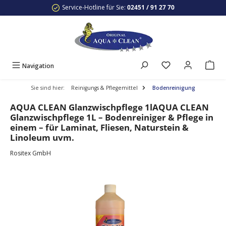
Service-Hotline für Sie:
02451 / 91 27 70
Zum Hauptinhalt springen
Navigation
Sie sind hier:
Reinigungs & Pflegemittel
Bodenreinigung
AQUA CLEAN Glanzwischpflege 1lAQUA CLEAN
Glanzwischpflege 1L – Bodenreiniger & Pflege in
einem – für Laminat, Fliesen, Naturstein &
Linoleum uvm.
Rositex GmbH
Bildergalerie überspringen