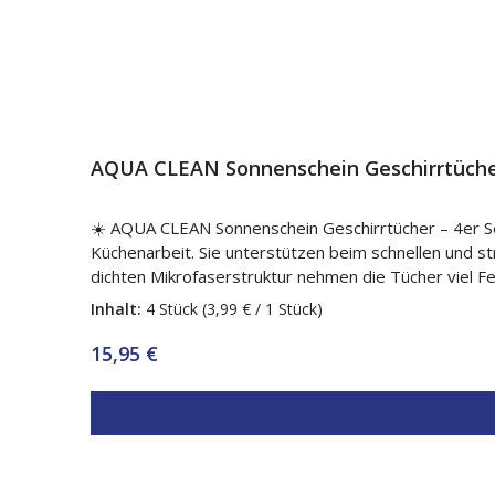
AQUA CLEAN Sonnenschein Geschirrtücher
☀️ AQUA CLEAN Sonnenschein Geschirrtücher – 4er Set Die AQUA CLEAN Sonnenschein Geschirrtücher sind besonders saugstarke Mikrofasertücher für die t
Küchenarbeit. Sie unterstützen beim schnellen und streifenfreien Abtrocknen von Geschirr, Besteck, Gläsern, Porzellan und vielen weiteren Küchenutensilien. Dank der
dichten Mikrofaserstruktur nehmen die Tücher viel Feuchtigkeit auf und bleiben auch bei wiederholtem Einsatz leistungsfähig. So sind si
und gepflegtes Ergebnis in Küche und Haushalt. ✅ Ihre Vorteile 💧 Besonders saugstark für schnelles Abtrocknen ✨ Unterstützt ein streifenfreies Ergebnis auf Gläsern und
Inhalt:
4 Stück
(3,99 € / 1 Stück)
Besteck 🍽️ Ideal für Geschirr, Porzellan und Küchenutensilien 🧽 Leistungsfähig auch bei täglichem Gebrauch 💪 Robust und langlebig ♻️ Waschbar und wiederverwendbar 🌡️
Waschbar bis 95 °C 💨 Trocknergeeignet 🏠 Ideal geeignet für ✔ Gläser und Kristallglas ✔ Besteck und Edelstahl ✔ Porzellan, Teller und Schüsseln ✔ Töpfe, Pfannen und
Regulärer Preis:
15,95 €
Küchenutensilien ✔ Glatte Oberflächen im Haushalt 🧽 Anwendung Geschirr, Besteck oder Gläser mit dem Tuch abtrocknen. Empfindliche oder glänzende Oberflächen bei
Bedarf nachpolieren. Nach Gebrauch trocknen lassen oder bei Bedarf waschen. 📏 Produktdetails 📦 Lieferumfang 4 × AQUA CLEAN Sonnenschein Geschirrtücher 📐 Größe
je Tuch ca. 45 × 65 cm 🎨 Farbe Farblich sortiert 🧵 Material 70 % Polyester, 30 % Polyamid ♻️ Pflege Waschbar bis 95 °C und trocknergeeignet 🧺 Pflegehinweise 🧼 Vor
dem ersten Gebrauch separat waschen. 🌡️ Waschbar bis 95 °C. 🚫 Keinen Weichspüler verwenden. ⚪ Nicht mit Weißwäsche zusammen waschen. 💨 Wäschetrockner
geeignet. 📦 Lieferumfang 4 × AQUA CLEAN Sonnenschein Geschirrtücher, je ca. 45 × 65 cm, farblich sortiert. AQUA CLEAN Sonnenschein Geschirrtücher – saugstark