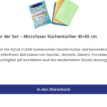
 4er Set – Microfaser Küchentücher 45×65 cm
ägliche
e praktische Helfer für ein sauberes
In den Warenkorb