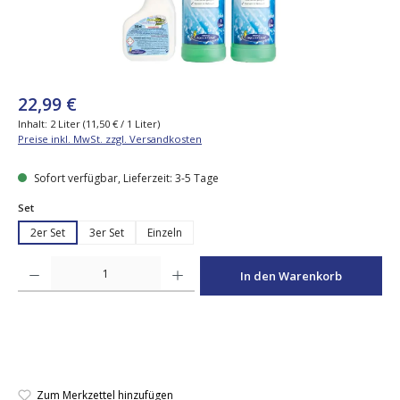
22,99 €
Inhalt:
2 Liter
(11,50 € / 1 Liter)
Preise inkl. MwSt. zzgl. Versandkosten
Sofort verfügbar, Lieferzeit: 3-5 Tage
auswählen
Set
2er Set
3er Set
Einzeln
Produkt Anzahl: Gib den gewünschten Wert ein oder benutze die Schaltfläche
In den Warenkorb
Zum Merkzettel hinzufügen