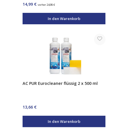
Regulärer Preis:
14,99 €
vorher 24,98 €
In den Warenkorb
AC PUR Eurocleaner flüssig 2 x 500 ml
Regulärer Preis:
13,66 €
In den Warenkorb