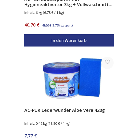
Hygieneaktivator 3kg + Vollwaschmittel
mit Fleckenbooster 3kg
Inhalt:
6 kg
(6,78 € / 1 kg)
Verkaufspreis:
Regulärer Preis:
40,70 €
43,20 €
(5.79% gespart)
In den Warenkorb
AC-PUR Lederwunder Aloe Vera 420g
Inhalt:
0.42 kg
(18,50 € / 1 kg)
Regulärer Preis:
7,77 €