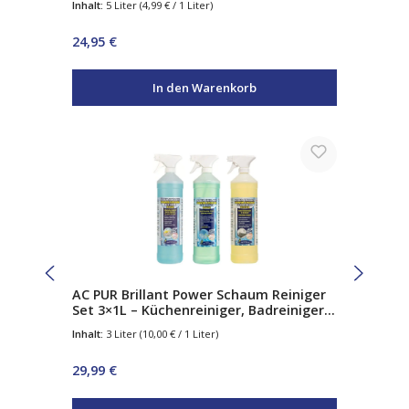
Inhalt:
5 Liter
(4,99 € / 1 Liter)
Regulärer Preis:
24,95 €
In den Warenkorb
AC PUR Brillant Power Schaum Reiniger
Set 3×1L – Küchenreiniger, Badreiniger
& Glasreiniger – Aktivschaum
Inhalt:
3 Liter
(10,00 € / 1 Liter)
Regulärer Preis:
29,99 €