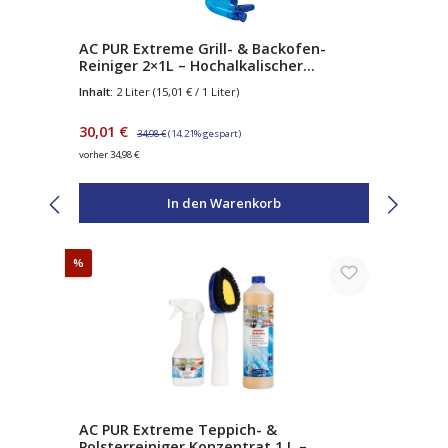
AC PUR Extreme Grill- & Backofen-
Reiniger 2×1L – Hochalkalischer
Fettlöser mit Natriumhydroxid – gegen
Inhalt:
2 Liter
(15,01 € / 1 Liter)
Eingebranntes & Verkrustungen – inkl.
Sprühpistole
Verkaufspreis:
Regulärer Preis:
30,01 €
34,98 €
(14.21% gespart)
vorher 34,98 €
In den Warenkorb
Rabatt
%
AC PUR Extreme Teppich- &
Polsterreiniger Konzentrat 1 L –