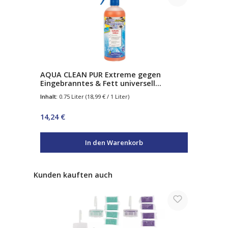
AQUA CLEAN PUR Extreme gegen
Eingebranntes & Fett universell
einsetzbar 750ml
Inhalt:
0.75 Liter
(18,99 € / 1 Liter)
Regulärer Preis:
14,24 €
In den Warenkorb
Produktgalerie überspringen
Kunden kauften auch