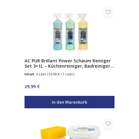
AC PUR Brillant Power Schaum Reiniger
Set 3×1L – Küchenreiniger, Badreiniger
& Glasreiniger – Aktivschaum
Inhalt:
3 Liter
(10,00 € / 1 Liter)
Regulärer Preis:
29,99 €
In den Warenkorb