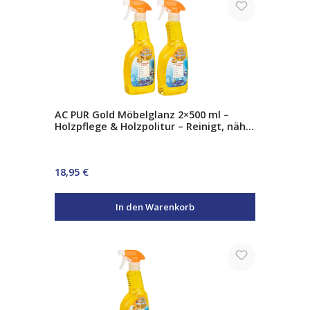
AC PUR Gold Möbelglanz 2×500 ml –
Holzpflege & Holzpolitur – Reinigt, nährt
& schützt – Sofortiger Glanz für Möbel
& Parkett
Regulärer Preis:
18,95 €
In den Warenkorb