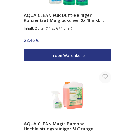
AQUA CLEAN PUR Duft-Reiniger
Konzentrat Maiglöckchen 2x 1l inkl.
Sprühflasche
Inhalt:
2 Liter
(11,23 € / 1 Liter)
Regulärer Preis:
22,45 €
In den Warenkorb
AQUA CLEAN Magic Bamboo
Hochleistungsreiniger 5l Orange