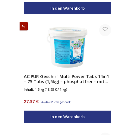
In den Warenkorb
Rabatt
%
AC PUR Geschirr Multi Power Tabs 14in1
– 75 Tabs (1,5kg) – phosphatfrei – mit
Sauerstoffkraft – Klarspüler &
Inhalt:
1.5 kg
(18,25 € / 1 kg)
Salzfunktion – für alle Geschirrspüler
Verkaufspreis:
Regulärer Preis:
27,37 €
30,00 €
(8.77% gespart)
In den Warenkorb