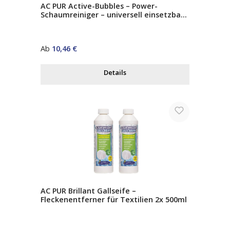
AC PUR Active-Bubbles – Power-
Schaumreiniger – universell einsetzbar
– entfernt starke Verschmutzungen auf
Glas, Edelstahl, Kunststoff & Fliesen
Regulärer Preis:
Ab
10,46 €
Details
AC PUR Brillant Gallseife –
Fleckenentferner für Textilien 2x 500ml