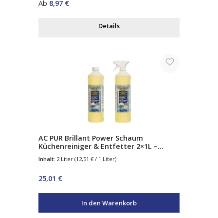
Regulärer Preis:
Ab
8,97 €
Details
AC PUR Brillant Power Schaum
Küchenreiniger & Entfetter 2×1L –
Aktivschaum Fettlöser für Küche, Herd
Inhalt:
2 Liter
(12,51 € / 1 Liter)
& Arbeitsflächen
Regulärer Preis:
25,01 €
In den Warenkorb