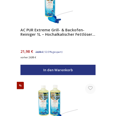
AC PUR Extreme Grill- & Backofen-
Reiniger 1L – Hochalkalischer Fettlöser
mit Natriumhydroxid – gegen
Eingebranntes & Verkrustungen – inkl.
Sprühpistole
Verkaufspreis:
Regulärer Preis:
21,98 €
24,98 €
(12.01% gespart)
vorher 24,98 €
In den Warenkorb
Rabatt
%