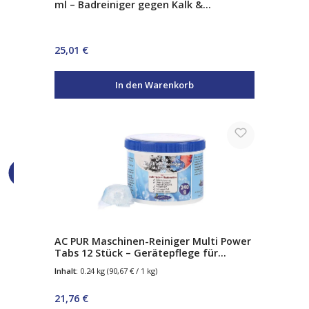
ml – Badreiniger gegen Kalk &
Seifenreste inkl. Abzieher &
Mikrofasertuch
Regulärer Preis:
25,01 €
In den Warenkorb
AC PUR Maschinen-Reiniger Multi Power
Tabs 12 Stück – Gerätepflege für
Geschirrspüler & Waschmaschine –
Inhalt:
0.24 kg
(90,67 € / 1 kg)
entfernt Kalk, Fett & Ablagerungen
Regulärer Preis:
21,76 €