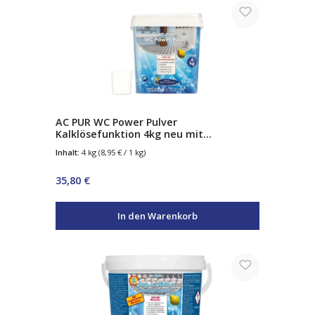
AC PUR WC Power Pulver
Kalklösefunktion 4kg neu mit
Keramikaufheller
Inhalt:
4 kg
(8,95 € / 1 kg)
Regulärer Preis:
35,80 €
In den Warenkorb