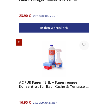
Teppichreiniger & Polsterreiniger mit
Aktivschaum
Verkaufspreis:
Regulärer Preis:
23,90 €
29,99 €
(20.31% gespart)
In den Warenkorb
Rabatt
%
AC PUR Fugenfit 1L – Fugenreiniger
Konzentrat für Bad, Küche & Terrasse –
entfernt Seifenreste, Fett &
Wachsschichten – inkl. Sprühflasche &
Schwämme
Verkaufspreis:
Regulärer Preis:
16,95 €
24,00 €
(29.38% gespart)