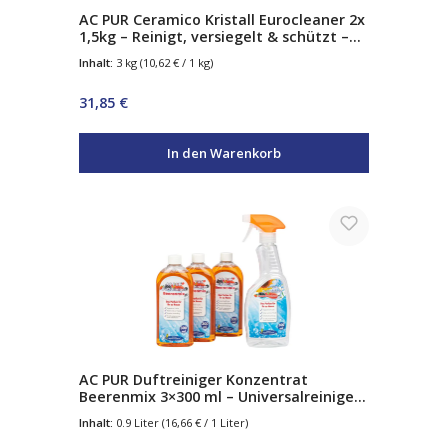
AC PUR Ceramico Kristall Eurocleaner 2x
1,5kg – Reinigt, versiegelt & schützt –
mit Abperleffekt – für Glas, Edelstahl,
Inhalt:
3 kg
(10,62 € / 1 kg)
Chrom & Keramik – inkl. 3
Spezialschwämme
Regulärer Preis:
31,85 €
In den Warenkorb
AC PUR Duftreiniger Konzentrat
Beerenmix 3×300 ml – Universalreiniger
mit Frischeduft – für Glas, Fliesen,
Inhalt:
0.9 Liter
(16,66 € / 1 Liter)
Laminat & alle wasserverträglichen
Oberflächen – inkl. Sprühflasche