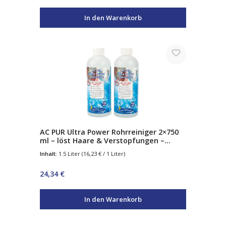
In den Warenkorb
AC PUR Ultra Power Rohrreiniger 2×750
ml – löst Haare & Verstopfungen –
hochwirksam gegen Ablagerungen –
Inhalt:
1.5 Liter
(16,23 € / 1 Liter)
kraftvoller Abflussreiniger für Küche &
Bad
Regulärer Preis:
24,34 €
In den Warenkorb