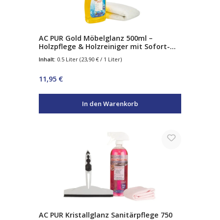
AC PUR Gold Möbelglanz 500ml –
Holzpflege & Holzreiniger mit Sofort-
Glanz – reinigt, nährt & schützt – für
Inhalt:
0.5 Liter
(23,90 € / 1 Liter)
Möbel, Parkett & Antiquitäten
Regulärer Preis:
11,95 €
In den Warenkorb
AC PUR Kristallglanz Sanitärpflege 750