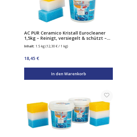
AC PUR Ceramico Kristall Eurocleaner
1,5kg – Reinigt, versiegelt & schützt –
mit Abperleffekt – für Glas, Edelstahl,
Inhalt:
1.5 kg
(12,30 € / 1 kg)
Chrom & Keramik – inkl. 3
Spezialschwämme
Regulärer Preis:
18,45 €
In den Warenkorb