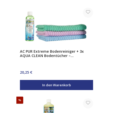
AC PUR Extreme Bodenreiniger + 3x
AQUA CLEAN Bodentücher –
Schnelltrocknender Bodenreiniger Set
Regulärer Preis:
20,25 €
In den Warenkorb
Rabatt
%