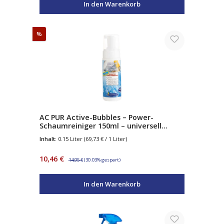
In den Warenkorb
Rabatt
%
AC PUR Active-Bubbles – Power-
Schaumreiniger 150ml – universell
einsetzbar – entfernt starke
Inhalt:
0.15 Liter
(69,73 € / 1 Liter)
Verschmutzungen auf Glas, Edelstahl,
Kunststoff & Fliesen
Verkaufspreis:
Regulärer Preis:
10,46 €
14,95 €
(30.03% gespart)
In den Warenkorb