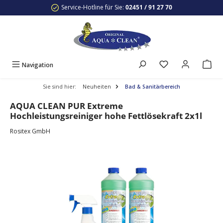
Service-Hotline für Sie:
02451 / 91 27 70
Zum Hauptinhalt springen
Navigation
Sie sind hier:
Neuheiten
Bad & Sanitärbereich
AQUA CLEAN PUR Extreme
Hochleistungsreiniger hohe Fettlösekraft 2x1l
Rositex GmbH
Bildergalerie überspringen