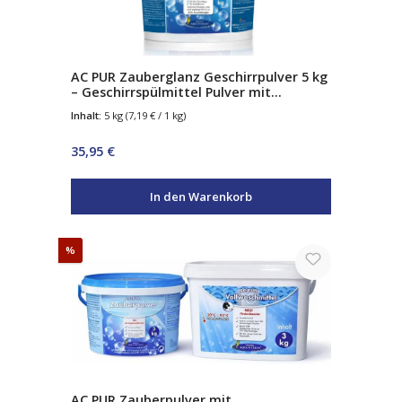
AC PUR Zauberglanz Geschirrpulver 5 kg
– Geschirrspülmittel Pulver mit
Klarspüler-Effekt – bis zu 625 Spülgänge
Inhalt:
5 kg
(7,19 € / 1 kg)
Regulärer Preis:
35,95 €
In den Warenkorb
Rabatt
%
AC PUR Zauberpulver mit