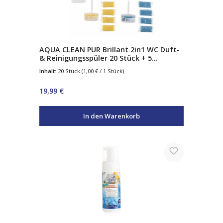
AQUA CLEAN PUR Brillant 2in1 WC Duft-
& Reinigungsspüler 20 Stück + 5
Körbchen
Inhalt:
20 Stück
(1,00 € / 1 Stück)
Regulärer Preis:
19,99 €
In den Warenkorb