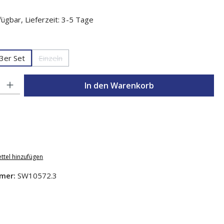
ügbar, Lieferzeit: 3-5 Tage
en
3er Set
Einzeln
(Diese Option ist zurzeit nicht verfügbar.)
l: Gib den gewünschten Wert ein oder benutze die Schaltflächen um d
In den Warenkorb
ttel hinzufügen
mer:
SW10572.3