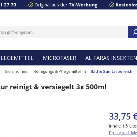
91 27 70
Original aus der
TV-Werbung
Kostenlo
FLEGEMITTEL
MICROFASER
AL FARAS INSEKTE
Sie sind hier:
Reinigungs & Pflegemittel
Bad & Sanitärbereich
r reinigt & versiegelt 3x 500ml
33,75 
Inhalt:
1.5 Lit
Preise inkl. M