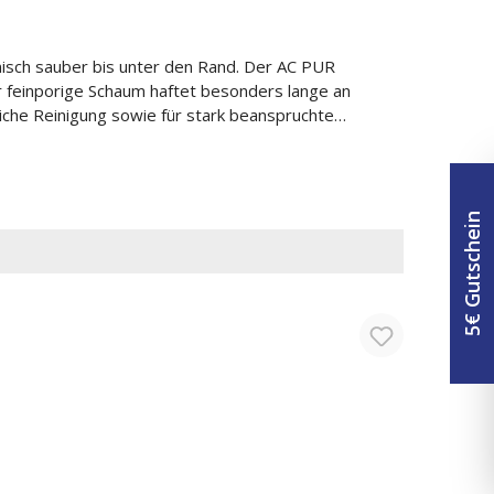
isch sauber bis unter den Rand. Der AC PUR
r feinporige Schaum haftet besonders lange an
liche Reinigung sowie für stark beanspruchte
nehmer Limettenduft für frische Räume 🧽
irken
5€ Gutschein
aktlinsen entfernen. Weiter spülen. P337+P313 –
rahydrolinalool