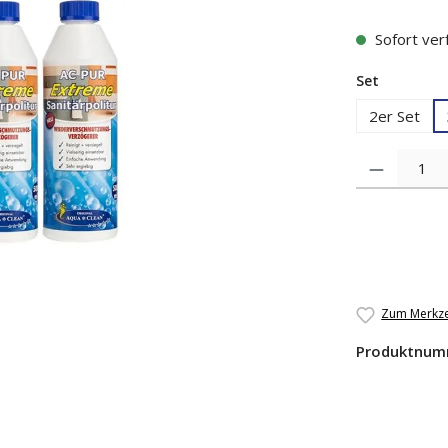
Sofort verf
auswähl
Set
2er Set
Produkt Anzah
Zum Merkze
Produktnum