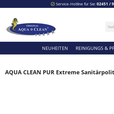
Service-Hotline für Sie:
02451 / 
 Hauptinhalt springen
Zur Suche springen
Zur Hauptnavigation springen
NEUHEITEN
REINIGUNGS & P
AQUA CLEAN PUR Extreme Sanitärpolitu
Bildergalerie überspringen