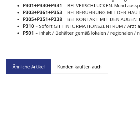
P301+P330+P331
– BEI VERSCHLUCKEN: Mund ausspül
P303+P361+P353
– BEI BERÜHRUNG MIT DER HAUT (ode
P305+P351+P338
– BEI KONTAKT MIT DEN AUGEN: Eini
P310
– Sofort GIFTINFORMATIONSZENTRUM / Arzt an
P501
– Inhalt / Behälter gemäß lokalen / regionalen / 
Ähnliche Artikel
Kunden kauften auch
Produktgalerie überspringen