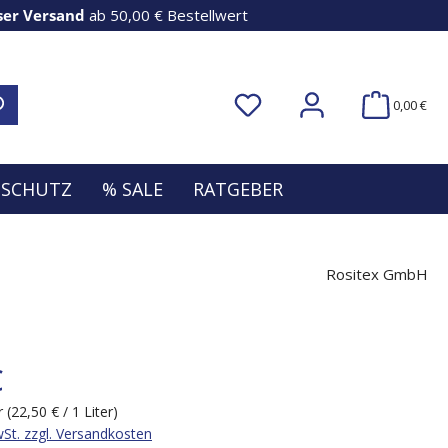
ser Versand
ab 50,00 € Bestellwert
0,00 €
NSCHUTZ
% SALE
RATGEBER
Rositex GmbH
€
er
(22,50 € / 1 Liter)
wSt. zzgl. Versandkosten