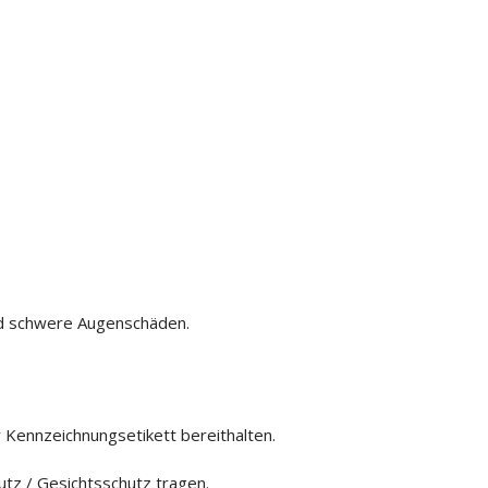
d schwere Augenschäden.
r Kennzeichnungsetikett bereithalten.
tz / Gesichtsschutz tragen.