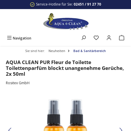
Service-Hotline für Sie:
02451 / 91 27 70
Zum Hauptinhalt springen
Navigation
Sie sind hier:
Neuheiten
Bad & Sanitärbereich
AQUA CLEAN PUR Fleur de Toilette
Toilettenparfüm blockt unangenehme Gerüche,
2x 50ml
Rositex GmbH
Bildergalerie überspringen