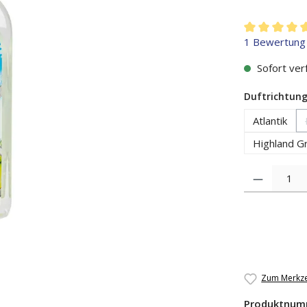
Durchschnitt
1 Bewertung
Sofort verf
Duftrichtun
Atlantik
Highland G
Produkt Anzah
Zum Merkze
Produktnum