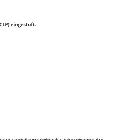
CLP) eingestuft.
nen Einstufungsrichtlinie für Zubereitungen der