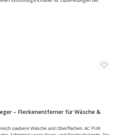
ger – Fleckenentferner für Wäsche &
ienisch saubere Wäsche und Oberflächen. AC PUR
Moder, Schimmel sowie Eisen- und Rostrückstände. Die