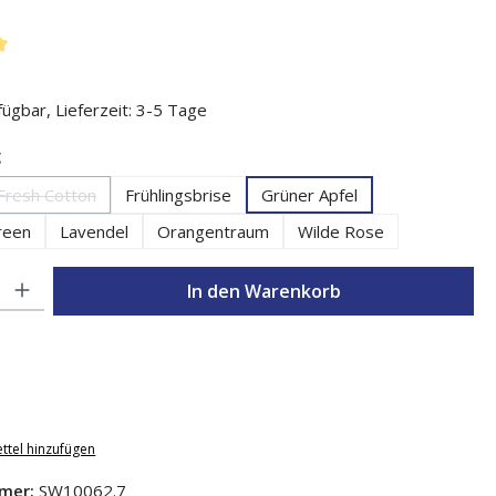
liche Bewertung von 5 von 5 Sternen
ügbar, Lieferzeit: 3-5 Tage
auswählen
g
Fresh Cotton
Frühlingsbrise
Grüner Apfel
(Diese Option ist zurzeit nicht verfügbar.)
reen
Lavendel
Orangentraum
Wilde Rose
l: Gib den gewünschten Wert ein oder benutze die Schaltflächen um d
In den Warenkorb
ttel hinzufügen
mer:
SW10062.7