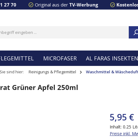
91 27 70
Original aus der
TV-Werbung
Kostenlo
FLEGEMITTEL
MICROFASER
AL FARAS INSEKTE
Sie sind hier:
Reinigungs & Pflegemittel
Waschmittel & Wäscheduf
at Grüner Apfel 250ml
5,95 €
Inhalt:
0.25 Lit
Preise inkl. M