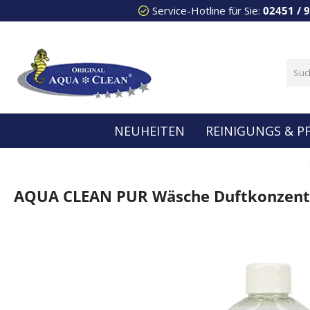
Service-Hotline für Sie:
02451 / 
 Hauptinhalt springen
Zur Suche springen
Zur Hauptnavigation springen
NEUHEITEN
REINIGUNGS & P
AQUA CLEAN PUR Wäsche Duftkonzentr
Bildergalerie überspringen