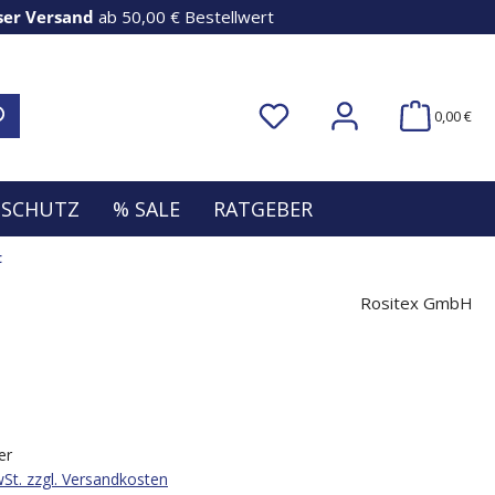
ser Versand
ab 50,00 € Bestellwert
0,00 €
NSCHUTZ
% SALE
RATGEBER
t
Rositex GmbH
er
wSt. zzgl. Versandkosten