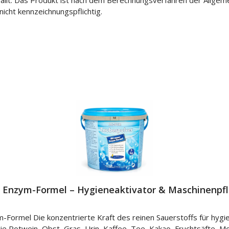
icht kennzeichnungspflichtig.
Enzym-Formel – Hygieneaktivator & Maschinenpfle
Formel Die konzentrierte Kraft des reinen Sauerstoffs für hyg
ie Rotwein, Obst, Gras, Urin, Kaffee, Tee, Kakao, Fruchtsäfte, 