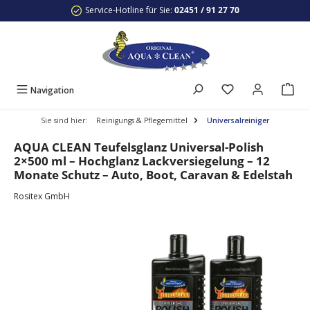
Service-Hotline für Sie:
02451 / 91 27 70
Zum Hauptinhalt springen
Navigation
Sie sind hier:
Reinigungs & Pflegemittel
Universalreiniger
AQUA CLEAN Teufelsglanz Universal-Polish
2×500 ml – Hochglanz Lackversiegelung – 12
Monate Schutz – Auto, Boot, Caravan & Edelstah
Rositex GmbH
Bildergalerie überspringen