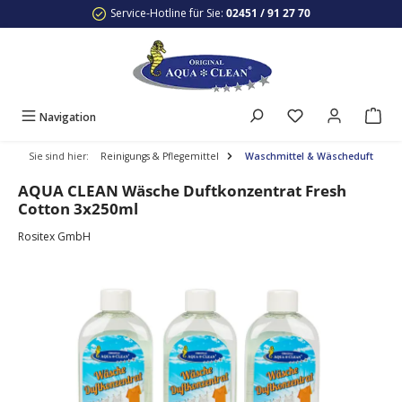
Service-Hotline für Sie:
02451 / 91 27 70
Zum Hauptinhalt springen
Du hast 0 Produkte
Navigation
Sie sind hier:
Reinigungs & Pflegemittel
Waschmittel & Wäscheduft
AQUA CLEAN Wäsche Duftkonzentrat Fresh
Cotton 3x250ml
Rositex GmbH
Bildergalerie überspringen