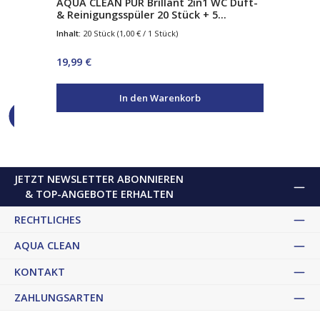
AQUA CLEAN PUR Brillant 2in1 WC Duft-
AQ
& Reinigungsspüler 20 Stück + 5
Fri
Körbchen
sa
Inhalt:
20 Stück
(1,00 € / 1 Stück)
Regulärer Preis:
Reg
19,99 €
46,
In den Warenkorb
JETZT NEWSLETTER ABONNIEREN
& TOP-ANGEBOTE ERHALTEN
RECHTLICHES
AQUA CLEAN
KONTAKT
ZAHLUNGSARTEN