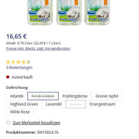
16,65 €
Inhalt:
0.75 Liter
(22,20 € / 1 Liter)
Preise inkl. MwSt. zzgl. Versandkosten
Durchschnittliche Bewertung von 4.5 von 5 Sternen
3 Bewertungen
Ausverkauft
auswählen
Duftrichtung
Atlantik
Fresh Cotton
Frühlingsbrise
Grüner Apfel
(Diese Option ist zurzeit nicht verfügbar.)
Highland Green
Lavendel
Ocean
Orangentraum
(Diese Option ist zurzeit nicht verfügbar
Wilde Rose
Zum Merkzettel hinzufügen
Produktnummer:
SW10024.7k