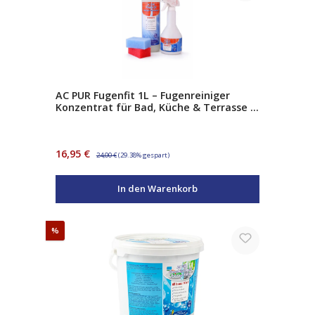
AC PUR Fugenfit 1L – Fugenreiniger
Konzentrat für Bad, Küche & Terrasse –
entfernt Seifenreste, Fett &
Wachsschichten – inkl. Sprühflasche &
Schwämme
Verkaufspreis:
Regulärer Preis:
16,95 €
24,00 €
(29.38% gespart)
In den Warenkorb
Rabatt
%