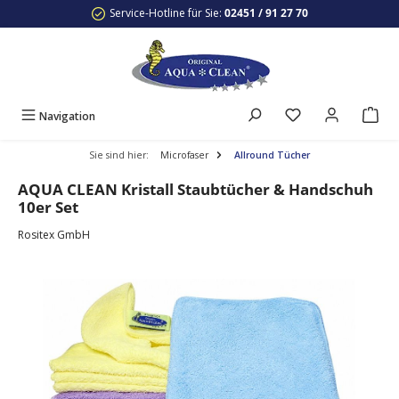
Service-Hotline für Sie:
02451 / 91 27 70
Zum Hauptinhalt springen
Navigation
Sie sind hier:
Microfaser
Allround Tücher
AQUA CLEAN Kristall Staubtücher & Handschuh
10er Set
Rositex GmbH
Bildergalerie überspringen