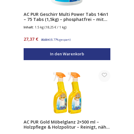
AC PUR Geschirr Multi Power Tabs 14in1
– 75 Tabs (1,5kg) – phosphatfrei – mit
Sauerstoffkraft – Klarspüler &
Inhalt:
1.5 kg
(18,25 € / 1 kg)
Salzfunktion – für alle Geschirrspüler
Verkaufspreis:
Regulärer Preis:
27,37 €
30,00 €
(8.77% gespart)
In den Warenkorb
AC PUR Gold Möbelglanz 2×500 ml –
Holzpflege & Holzpolitur – Reinigt, nährt
& schützt – Sofortiger Glanz für Möbel