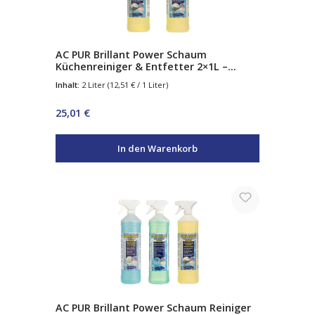
AC PUR Brillant Power Schaum
Küchenreiniger & Entfetter 2×1L –
Aktivschaum Fettlöser für Küche, Herd
Inhalt:
2 Liter
(12,51 € / 1 Liter)
& Arbeitsflächen
Regulärer Preis:
25,01 €
In den Warenkorb
AC PUR Brillant Power Schaum Reiniger