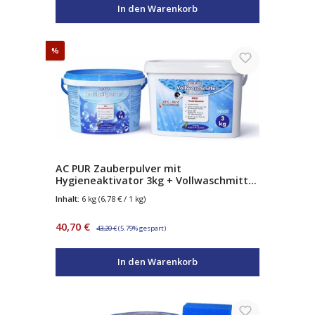
In den Warenkorb
Rabatt
%
AC PUR Zauberpulver mit
Hygieneaktivator 3kg + Vollwaschmittel
mit Fleckenbooster 3kg
Inhalt:
6 kg
(6,78 € / 1 kg)
Verkaufspreis:
Regulärer Preis:
40,70 €
43,20 €
(5.79% gespart)
In den Warenkorb