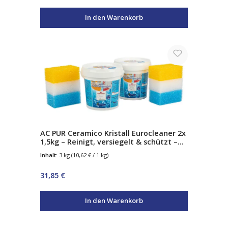
In den Warenkorb
AC PUR Ceramico Kristall Eurocleaner 2x
1,5kg – Reinigt, versiegelt & schützt –
mit Abperleffekt – für Glas, Edelstahl,
Inhalt:
3 kg
(10,62 € / 1 kg)
Chrom & Keramik – inkl. 3
Spezialschwämme
Regulärer Preis:
31,85 €
In den Warenkorb