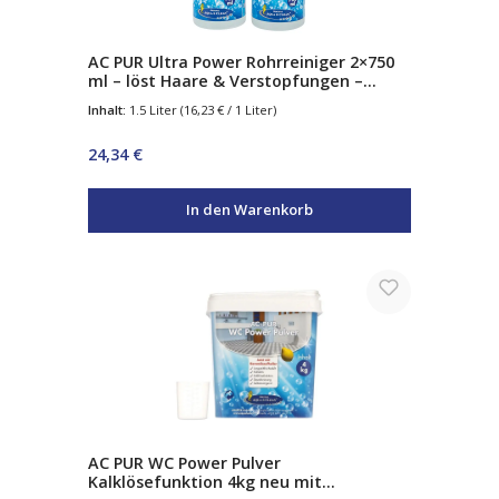
AC PUR Ultra Power Rohrreiniger 2×750
ml – löst Haare & Verstopfungen –
hochwirksam gegen Ablagerungen –
Inhalt:
1.5 Liter
(16,23 € / 1 Liter)
kraftvoller Abflussreiniger für Küche &
Bad
Regulärer Preis:
24,34 €
In den Warenkorb
AC PUR WC Power Pulver
Kalklösefunktion 4kg neu mit