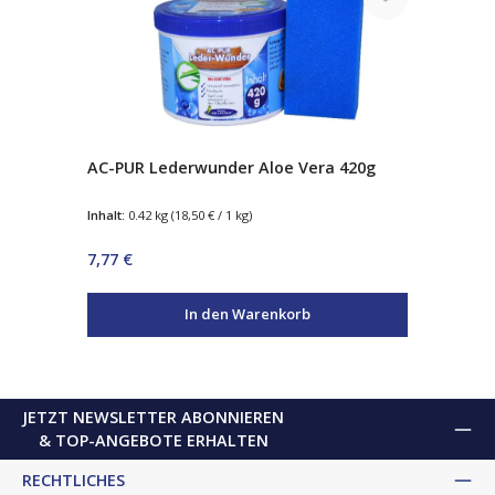
AC-PUR Lederwunder Aloe Vera 420g
Inhalt:
0.42 kg
(18,50 € / 1 kg)
Regulärer Preis:
7,77 €
In den Warenkorb
JETZT NEWSLETTER ABONNIEREN
& TOP-ANGEBOTE ERHALTEN
RECHTLICHES