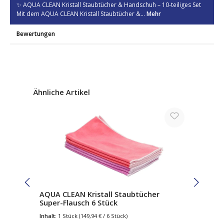
✨ AQUA CLEAN Kristall Staubtücher & Handschuh – 10-teiliges Set
Mit dem AQUA CLEAN Kristall Staubtücher &…
Mehr
Bewertungen
Produktgalerie überspringen
Ähnliche Artikel
AQUA CLEAN Kristall Staubtücher
Super-Flausch 6 Stück
Inhalt:
1 Stück
(149,94 € / 6 Stück)