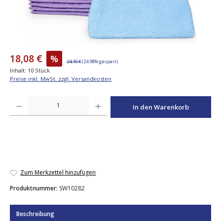
18,08 €
%
24,10 €
(24.98% gespart)
Inhalt:
10 Stück
Preise inkl. MwSt. zzgl. Versandkosten
Produkt Anzahl: Gib den gewünschten Wert ein oder benutze die Schaltfläche
In den Warenkorb
Zum Merkzettel hinzufügen
Produktnummer:
SW10282
Beschreibung