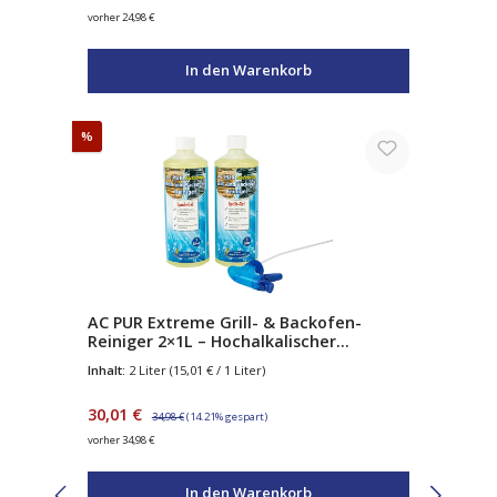
vorher 24,98 €
In den Warenkorb
Rabatt
%
AC PUR Extreme Grill- & Backofen-
Reiniger 2×1L – Hochalkalischer
Fettlöser mit Natriumhydroxid – gegen
Inhalt:
2 Liter
(15,01 € / 1 Liter)
Eingebranntes & Verkrustungen – inkl.
Sprühpistole
Verkaufspreis:
Regulärer Preis:
30,01 €
34,98 €
(14.21% gespart)
vorher 34,98 €
In den Warenkorb