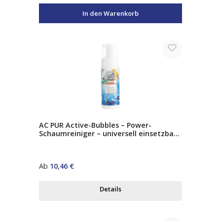
In den Warenkorb
AC PUR Active-Bubbles – Power-
Schaumreiniger – universell einsetzbar
– entfernt starke Verschmutzungen auf
Glas, Edelstahl, Kunststoff & Fliesen
Regulärer Preis:
Ab
10,46 €
Details