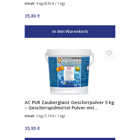
Keramikaufheller
Inhalt:
4 kg
(8,95 € / 1 kg)
Regulärer Preis:
35,80 €
In den Warenkorb
AC PUR Zauberglanz Geschirrpulver 5 kg
– Geschirrspülmittel Pulver mit
Klarspüler-Effekt – bis zu 625 Spülgänge
Inhalt:
5 kg
(7,19 € / 1 kg)
Regulärer Preis:
35,95 €