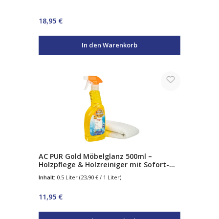
& Parkett
Regulärer Preis:
18,95 €
In den Warenkorb
AC PUR Gold Möbelglanz 500ml –
Holzpflege & Holzreiniger mit Sofort-
Glanz – reinigt, nährt & schützt – für
Inhalt:
0.5 Liter
(23,90 € / 1 Liter)
Möbel, Parkett & Antiquitäten
Regulärer Preis:
11,95 €