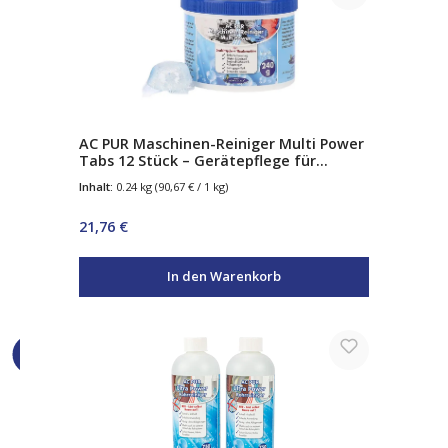
AC PUR Maschinen-Reiniger Multi Power
Tabs 12 Stück – Gerätepflege für
Geschirrspüler & Waschmaschine –
Inhalt:
0.24 kg
(90,67 € / 1 kg)
entfernt Kalk, Fett & Ablagerungen
Regulärer Preis:
21,76 €
In den Warenkorb