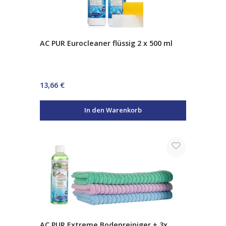
AC PUR Eurocleaner flüssig 2 x 500 ml
Regulärer Preis:
13,66 €
In den Warenkorb
AC PUR Extreme Bodenreiniger + 3x