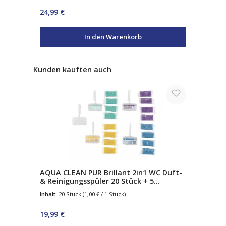
Regulärer Preis:
24,99 €
In den Warenkorb
Produktgalerie überspringen
Kunden kauften auch
AQUA CLEAN PUR Brillant 2in1 WC Duft-
& Reinigungsspüler 20 Stück + 5
Körbchen
Inhalt:
20 Stück
(1,00 € / 1 Stück)
Regulärer Preis:
19,99 €