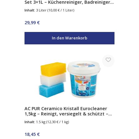
Set 3×1L – Küchenreiniger, Badreiniger
& Glasreiniger – Aktivschaum
Inhalt:
3 Liter
(10,00 € / 1 Liter)
Regulärer Preis:
29,99 €
In den Warenkorb
AC PUR Ceramico Kristall Eurocleaner
1,5kg – Reinigt, versiegelt & schützt –
mit Abperleffekt – für Glas, Edelstahl,
Inhalt:
1.5 kg
(12,30 € / 1 kg)
Chrom & Keramik – inkl. 3
Spezialschwämme
Regulärer Preis:
18,45 €