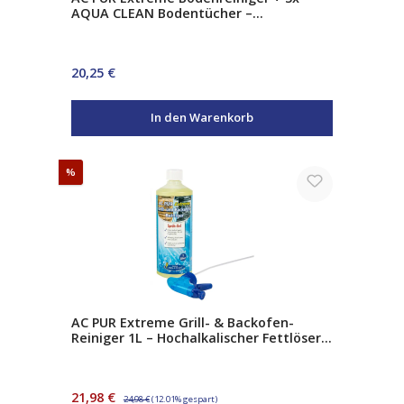
AQUA CLEAN Bodentücher –
Schnelltrocknender Bodenreiniger Set
Regulärer Preis:
20,25 €
In den Warenkorb
Rabatt
%
AC PUR Extreme Grill- & Backofen-
Reiniger 1L – Hochalkalischer Fettlöser
mit Natriumhydroxid – gegen
Eingebranntes & Verkrustungen – inkl.
Sprühpistole
Verkaufspreis:
Regulärer Preis:
21,98 €
24,98 €
(12.01% gespart)