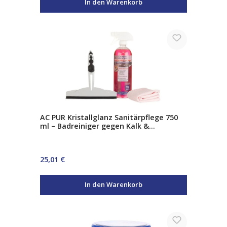
In den Warenkorb
AC PUR Kristallglanz Sanitärpflege 750
ml – Badreiniger gegen Kalk &
Seifenreste inkl. Abzieher &
Mikrofasertuch
Regulärer Preis:
25,01 €
In den Warenkorb