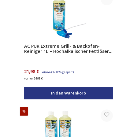
AC PUR Extreme Grill- & Backofen-
Reiniger 1L – Hochalkalischer Fettlöser
mit Natriumhydroxid – gegen
Eingebranntes & Verkrustungen – inkl.
Sprühpistole
Verkaufspreis:
Regulärer Preis:
21,98 €
24,98 €
(12.01% gespart)
vorher 24,98 €
In den Warenkorb
Rabatt
%