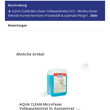
Beschreibung
🧴 AQUA CLEAN Microfaser Vollwaschmittel 2x1l – Mit Microfaser
Refresh-Formel Herrlicher Frischeduft & optimale Pflege f…
Mehr
Bewertungen
Produktgalerie überspringen
Ähnliche Artikel
AQUA CLEAN Microfaser
Vollwaschmittel 5 L Konzentrat –