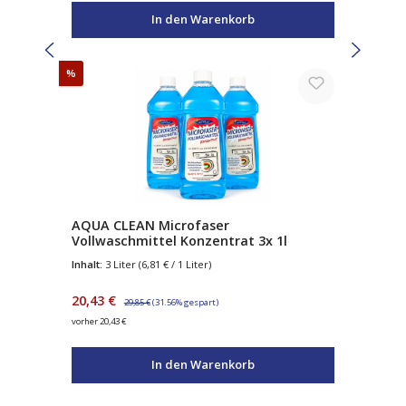
In den Warenkorb
Rabatt
%
AQUA CLEAN Microfaser
Vollwaschmittel Konzentrat 3x 1l
Inhalt:
3 Liter
(6,81 € / 1 Liter)
Verkaufspreis:
Regulärer Preis:
20,43 €
29,85 €
(31.56% gespart)
vorher 20,43 €
In den Warenkorb