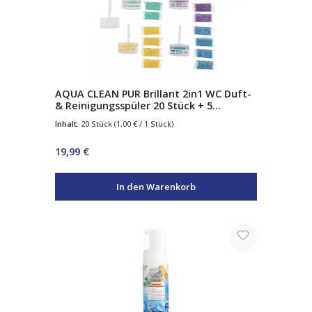
AQUA CLEAN PUR Brillant 2in1 WC Duft-
& Reinigungsspüler 20 Stück + 5
Körbchen
Inhalt:
20 Stück
(1,00 € / 1 Stück)
Regulärer Preis:
19,99 €
In den Warenkorb