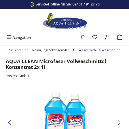
Service-Hotline für Sie:
02451 / 91 27 70
Zum Hauptinhalt springen
Navigation
Sie sind hier:
Reinigungs & Pflegemittel
Waschmittel & Wäscheduft
AQUA CLEAN Microfaser Vollwaschmittel
Konzentrat 2x 1l
Rositex GmbH
Bildergalerie überspringen