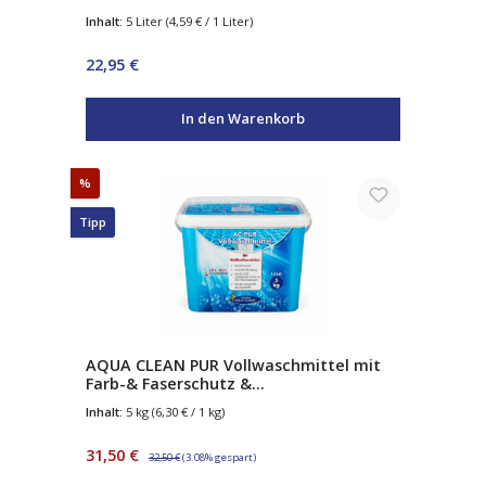
Microfaser Refresh & Frischeduft
Inhalt:
5 Liter
(4,59 € / 1 Liter)
Regulärer Preis:
22,95 €
In den Warenkorb
Rabatt
%
Tipp
AQUA CLEAN PUR Vollwaschmittel mit
Farb-& Faserschutz &
Weisskraftverstärker 5kg
Inhalt:
5 kg
(6,30 € / 1 kg)
Verkaufspreis:
Regulärer Preis:
31,50 €
32,50 €
(3.08% gespart)