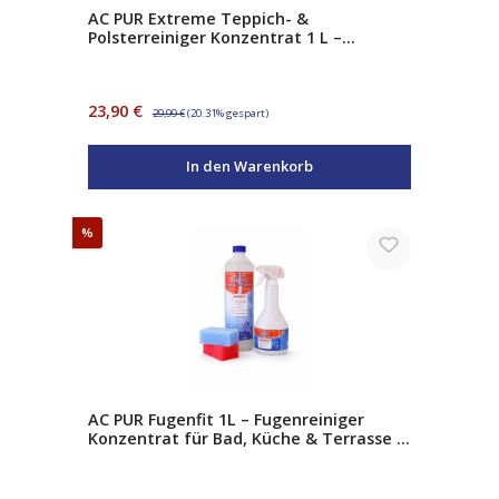
AC PUR Extreme Teppich- &
Polsterreiniger Konzentrat 1 L –
Teppichreiniger & Polsterreiniger mit
Aktivschaum
Verkaufspreis:
Regulärer Preis:
23,90 €
29,99 €
(20.31% gespart)
In den Warenkorb
Rabatt
%
AC PUR Fugenfit 1L – Fugenreiniger
Konzentrat für Bad, Küche & Terrasse –
entfernt Seifenreste, Fett &
Wachsschichten – inkl. Sprühflasche &
Schwämme