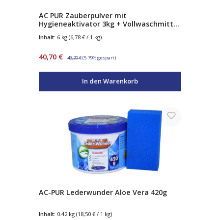
AC PUR Zauberpulver mit
Hygieneaktivator 3kg + Vollwaschmittel
mit Fleckenbooster 3kg
Inhalt:
6 kg
(6,78 € / 1 kg)
Verkaufspreis:
Regulärer Preis:
40,70 €
43,20 €
(5.79% gespart)
In den Warenkorb
AC-PUR Lederwunder Aloe Vera 420g
Inhalt:
0.42 kg
(18,50 € / 1 kg)