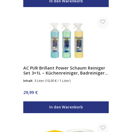
In den Warenkorb
AC PUR Brillant Power Schaum Reiniger
Set 3×1L – Küchenreiniger, Badreiniger
& Glasreiniger – Aktivschaum
Inhalt:
3 Liter
(10,00 € / 1 Liter)
Regulärer Preis:
29,99 €
In den Warenkorb