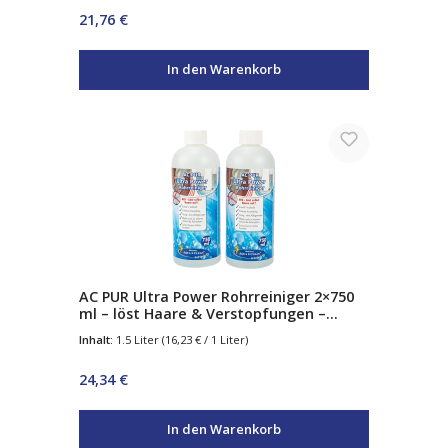
Regulärer Preis:
21,76 €
In den Warenkorb
AC PUR Ultra Power Rohrreiniger 2×750
ml – löst Haare & Verstopfungen –
hochwirksam gegen Ablagerungen –
Inhalt:
1.5 Liter
(16,23 € / 1 Liter)
kraftvoller Abflussreiniger für Küche &
Bad
Regulärer Preis:
24,34 €
In den Warenkorb