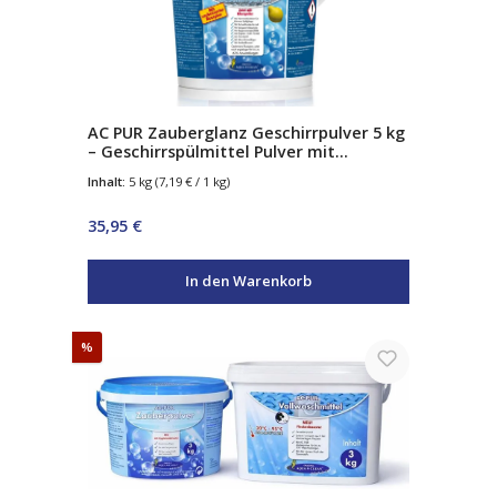
AC PUR Zauberglanz Geschirrpulver 5 kg
– Geschirrspülmittel Pulver mit
Klarspüler-Effekt – bis zu 625 Spülgänge
Inhalt:
5 kg
(7,19 € / 1 kg)
Regulärer Preis:
35,95 €
In den Warenkorb
Rabatt
%