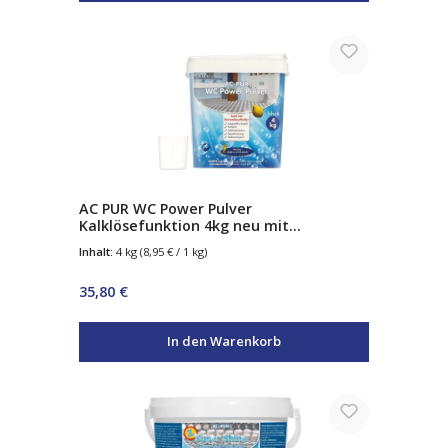
AC PUR WC Power Pulver
Kalklösefunktion 4kg neu mit
Keramikaufheller
Inhalt:
4 kg
(8,95 € / 1 kg)
Regulärer Preis:
35,80 €
In den Warenkorb