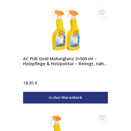
AC PUR Gold Möbelglanz 2×500 ml –
Holzpflege & Holzpolitur – Reinigt, nährt
& schützt – Sofortiger Glanz für Möbel
& Parkett
Regulärer Preis:
18,95 €
In den Warenkorb