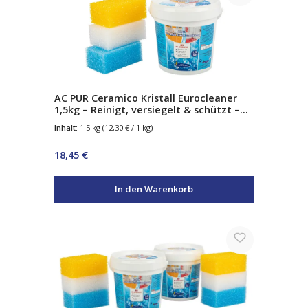
AC PUR Ceramico Kristall Eurocleaner
1,5kg – Reinigt, versiegelt & schützt –
mit Abperleffekt – für Glas, Edelstahl,
Inhalt:
1.5 kg
(12,30 € / 1 kg)
Chrom & Keramik – inkl. 3
Spezialschwämme
Regulärer Preis:
18,45 €
In den Warenkorb