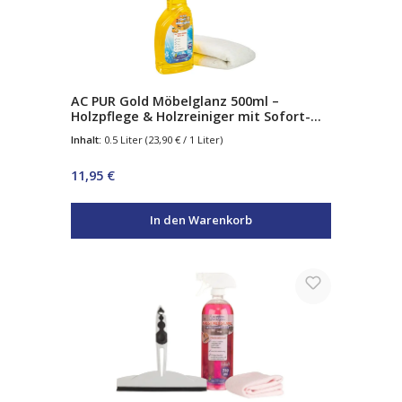
AC PUR Gold Möbelglanz 500ml –
Holzpflege & Holzreiniger mit Sofort-
Glanz – reinigt, nährt & schützt – für
Inhalt:
0.5 Liter
(23,90 € / 1 Liter)
Möbel, Parkett & Antiquitäten
Regulärer Preis:
11,95 €
In den Warenkorb