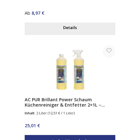
Regulärer Preis:
Ab
8,97 €
Details
AC PUR Brillant Power Schaum
Küchenreiniger & Entfetter 2×1L –
Aktivschaum Fettlöser für Küche, Herd
Inhalt:
2 Liter
(12,51 € / 1 Liter)
& Arbeitsflächen
Regulärer Preis:
25,01 €