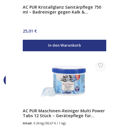
AC PUR Kristallglanz Sanitärpflege 750
ml – Badreiniger gegen Kalk &
Seifenreste inkl. Abzieher &
Mikrofasertuch
Regulärer Preis:
25,01 €
In den Warenkorb
AC PUR Maschinen-Reiniger Multi Power
Tabs 12 Stück – Gerätepflege für
Geschirrspüler & Waschmaschine –
Inhalt:
0.24 kg
(90,67 € / 1 kg)
entfernt Kalk, Fett & Ablagerungen