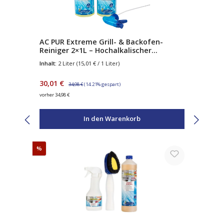
AC PUR Extreme Grill- & Backofen-
Reiniger 2×1L – Hochalkalischer
Fettlöser mit Natriumhydroxid – gegen
Inhalt:
2 Liter
(15,01 € / 1 Liter)
Eingebranntes & Verkrustungen – inkl.
Sprühpistole
Verkaufspreis:
Regulärer Preis:
30,01 €
34,98 €
(14.21% gespart)
vorher 34,98 €
In den Warenkorb
Rabatt
%