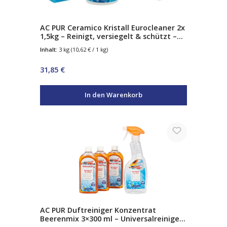
AC PUR Ceramico Kristall Eurocleaner 2x
1,5kg – Reinigt, versiegelt & schützt –
mit Abperleffekt – für Glas, Edelstahl,
Inhalt:
3 kg
(10,62 € / 1 kg)
Chrom & Keramik – inkl. 3
Spezialschwämme
Regulärer Preis:
31,85 €
In den Warenkorb
AC PUR Duftreiniger Konzentrat
Beerenmix 3×300 ml – Universalreiniger