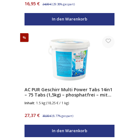
Verkaufspreis:
Regulärer Preis:
16,95 €
24,00 €
(29.38% gespart)
In den Warenkorb
Rabatt
%
AC PUR Geschirr Multi Power Tabs 14in1
– 75 Tabs (1,5kg) – phosphatfrei – mit
Sauerstoffkraft – Klarspüler &
Inhalt:
1.5 kg
(18,25 € / 1 kg)
Salzfunktion – für alle Geschirrspüler
Verkaufspreis:
Regulärer Preis:
27,37 €
30,00 €
(8.77% gespart)
In den Warenkorb