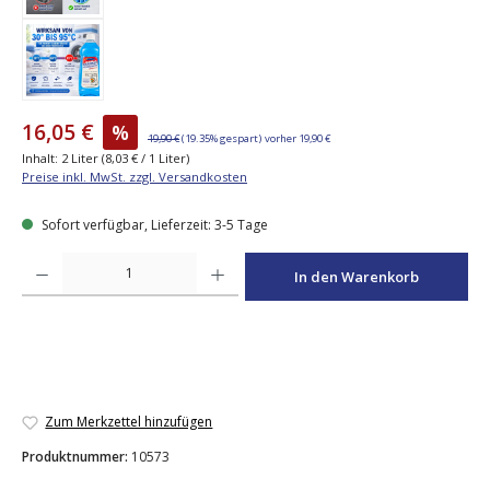
16,05 €
%
19,90 €
(19.35% gespart)
vorher 19,90 €
Inhalt:
2 Liter
(8,03 € / 1 Liter)
Preise inkl. MwSt. zzgl. Versandkosten
Sofort verfügbar, Lieferzeit: 3-5 Tage
Produkt Anzahl: Gib den gewünschten Wert ein oder benutze die Schaltfläche
In den Warenkorb
Zum Merkzettel hinzufügen
Produktnummer:
10573