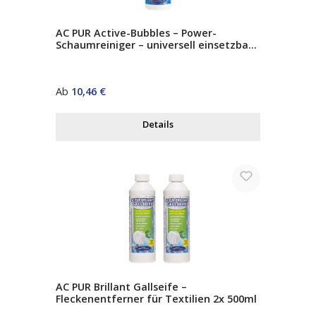
AC PUR Active-Bubbles – Power-
Schaumreiniger – universell einsetzbar
– entfernt starke Verschmutzungen auf
Glas, Edelstahl, Kunststoff & Fliesen
Regulärer Preis:
Ab
10,46 €
Details
AC PUR Brillant Gallseife –
Fleckenentferner für Textilien 2x 500ml