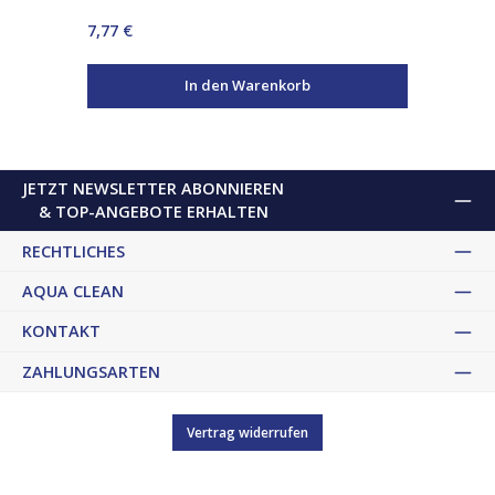
Regulärer Preis:
7,77 €
In den Warenkorb
JETZT NEWSLETTER ABONNIEREN
& TOP-ANGEBOTE ERHALTEN
RECHTLICHES
AQUA CLEAN
KONTAKT
ZAHLUNGSARTEN
Vertrag widerrufen