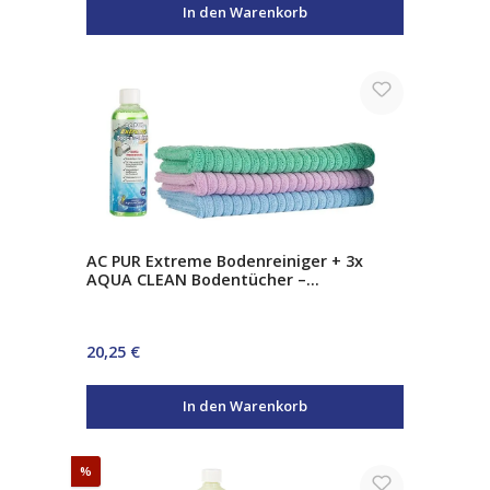
In den Warenkorb
AC PUR Extreme Bodenreiniger + 3x
AQUA CLEAN Bodentücher –
Schnelltrocknender Bodenreiniger Set
Regulärer Preis:
20,25 €
In den Warenkorb
Rabatt
%