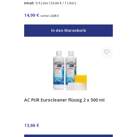
mit Frischeduft – für Glas, Fliesen,
Inhalt:
0.9 Liter
(16,66 € / 1 Liter)
Laminat & alle wasserverträglichen
Oberflächen – inkl. Sprühflasche
Regulärer Preis:
14,99 €
vorher 24,98 €
In den Warenkorb
AC PUR Eurocleaner flüssig 2 x 500 ml
Regulärer Preis:
13,66 €