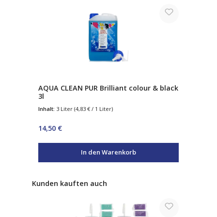
AQUA CLEAN PUR Brilliant colour & black
3l
Inhalt:
3 Liter
(4,83 € / 1 Liter)
Regulärer Preis:
14,50 €
In den Warenkorb
Produktgalerie überspringen
Kunden kauften auch