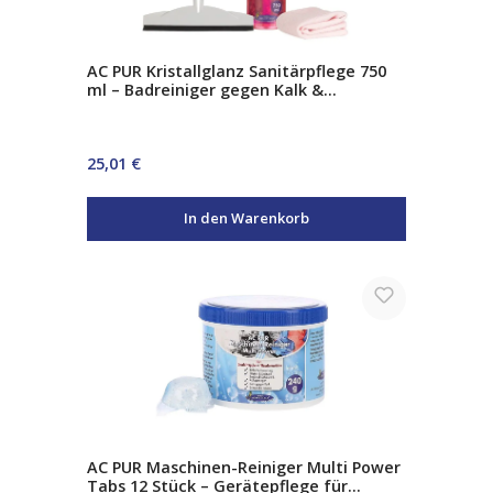
AC PUR Kristallglanz Sanitärpflege 750
ml – Badreiniger gegen Kalk &
Seifenreste inkl. Abzieher &
Mikrofasertuch
Regulärer Preis:
25,01 €
In den Warenkorb
AC PUR Maschinen-Reiniger Multi Power
Tabs 12 Stück – Gerätepflege für