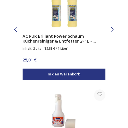
AC PUR Brillant Power Schaum
Küchenreiniger & Entfetter 2×1L –
Aktivschaum Fettlöser für Küche, Herd
Inhalt:
2 Liter
(12,51 € / 1 Liter)
& Arbeitsflächen
Regulärer Preis:
25,01 €
In den Warenkorb