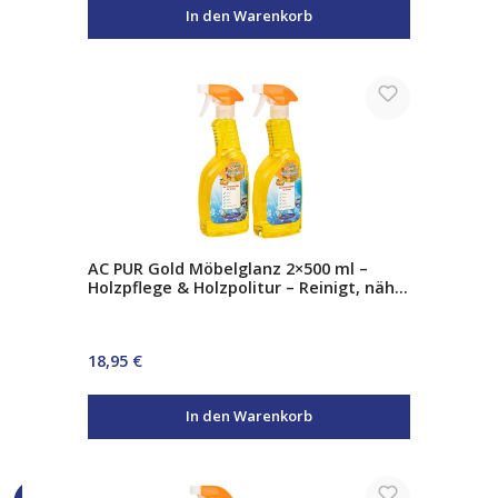
In den Warenkorb
AC PUR Gold Möbelglanz 2×500 ml –
Holzpflege & Holzpolitur – Reinigt, nährt
& schützt – Sofortiger Glanz für Möbel
& Parkett
Regulärer Preis:
18,95 €
In den Warenkorb