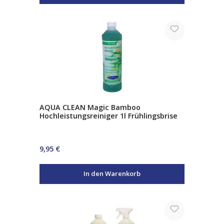
AQUA CLEAN Magic Bamboo
Hochleistungsreiniger 1l Frühlingsbrise
Regulärer Preis:
9,95 €
In den Warenkorb