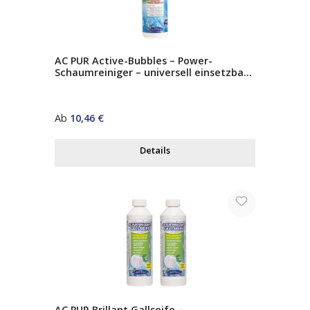
AC PUR Active-Bubbles – Power-
Schaumreiniger – universell einsetzbar
– entfernt starke Verschmutzungen auf
Glas, Edelstahl, Kunststoff & Fliesen
Regulärer Preis:
Ab
10,46 €
Details
AC PUR Brillant Gallseife –