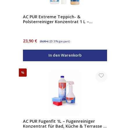
AC PUR Extreme Teppich- &
Polsterreiniger Konzentrat 1 L –
Teppichreiniger & Polsterreiniger mit
Aktivschaum
Verkaufspreis:
Regulärer Preis:
23,90 €
29,99 €
(20.31% gespart)
In den Warenkorb
Rabatt
%
AC PUR Fugenfit 1L – Fugenreiniger
Konzentrat für Bad, Küche & Terrasse –