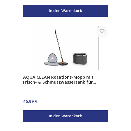
In den Warenkorb
AQUA CLEAN Rotations-Mopp mit
Frisch- & Schmutzwassertank für
saubere Böden
Regulärer Preis:
46,99 €
In den Warenkorb