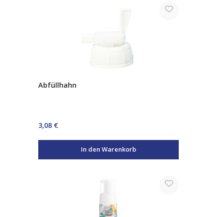
Abfüllhahn
Regulärer Preis:
3,08 €
In den Warenkorb