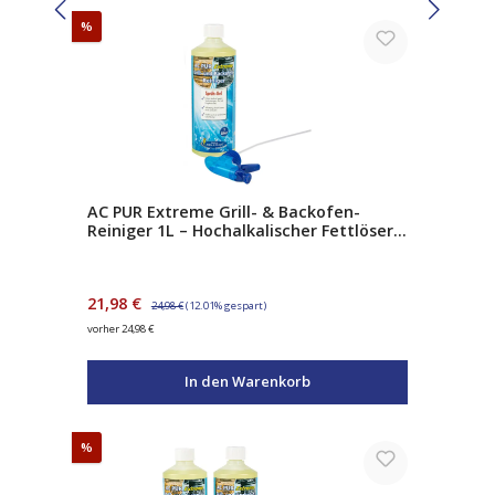
Rabatt
%
AC PUR Extreme Grill- & Backofen-
Reiniger 1L – Hochalkalischer Fettlöser
mit Natriumhydroxid – gegen
Eingebranntes & Verkrustungen – inkl.
Sprühpistole
Verkaufspreis:
Regulärer Preis:
21,98 €
24,98 €
(12.01% gespart)
vorher 24,98 €
In den Warenkorb
Rabatt
%