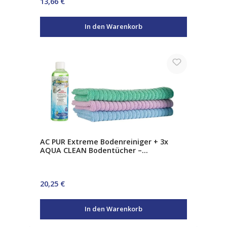
Regulärer Preis:
13,66 €
In den Warenkorb
AC PUR Extreme Bodenreiniger + 3x
AQUA CLEAN Bodentücher –
Schnelltrocknender Bodenreiniger Set
Regulärer Preis:
20,25 €
In den Warenkorb