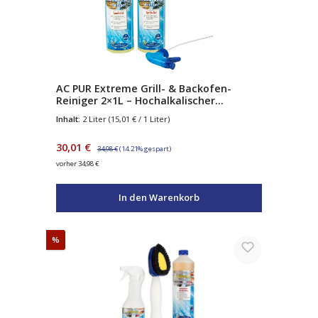
AC PUR Extreme Grill- & Backofen-
Reiniger 2×1L – Hochalkalischer
Fettlöser mit Natriumhydroxid – gegen
Inhalt:
2 Liter
(15,01 € / 1 Liter)
Eingebranntes & Verkrustungen – inkl.
Sprühpistole
Verkaufspreis:
Regulärer Preis:
30,01 €
34,98 €
(14.21% gespart)
vorher 34,98 €
In den Warenkorb
Rabatt
%