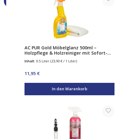
AC PUR Gold Möbelglanz 500ml –
Holzpflege & Holzreiniger mit Sofort-
Glanz – reinigt, nährt & schützt – für
Inhalt:
0.5 Liter
(23,90 € / 1 Liter)
Möbel, Parkett & Antiquitäten
Regulärer Preis:
11,95 €
In den Warenkorb