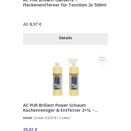
Fleckenentferner für Textilien 2x 500ml
Regulärer Preis:
Ab
8,97 €
Details
AC PUR Brillant Power Schaum
Küchenreiniger & Entfetter 2×1L –
Aktivschaum Fettlöser für Küche, Herd
Inhalt:
2 Liter
(12,51 € / 1 Liter)
& Arbeitsflächen
Regulärer Preis:
25,01 €