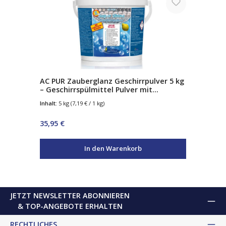
AC PUR Zauberglanz Geschirrpulver 5 kg
– Geschirrspülmittel Pulver mit
Klarspüler-Effekt – bis zu 625 Spülgänge
Inhalt:
5 kg
(7,19 € / 1 kg)
Regulärer Preis:
35,95 €
In den Warenkorb
JETZT NEWSLETTER ABONNIEREN
& TOP-ANGEBOTE ERHALTEN
RECHTLICHES