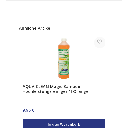
Produktgalerie überspringen
Ähnliche Artikel
AQUA CLEAN Magic Bamboo
Hochleistungsreiniger 1l Orange
Regulärer Preis:
9,95 €
In den Warenkorb