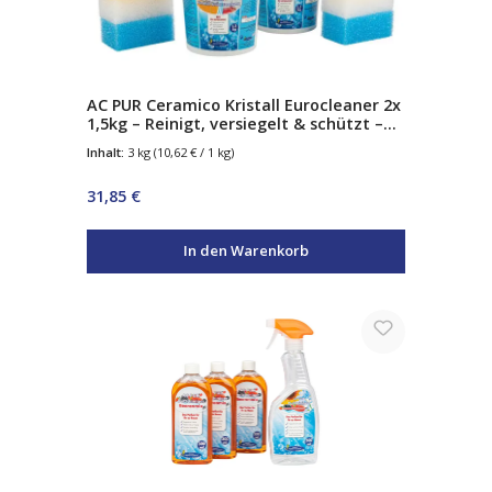
AC PUR Ceramico Kristall Eurocleaner 2x
1,5kg – Reinigt, versiegelt & schützt –
mit Abperleffekt – für Glas, Edelstahl,
Inhalt:
3 kg
(10,62 € / 1 kg)
Chrom & Keramik – inkl. 3
Spezialschwämme
Regulärer Preis:
31,85 €
In den Warenkorb