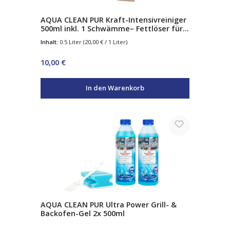
AQUA CLEAN PUR Kraft-Intensivreiniger
500ml inkl. 1 Schwämme– Fettlöser für
Küche, Bad & Hobby – für Fliesen, Glas,
Inhalt:
0.5 Liter
(20,00 € / 1 Liter)
Edelstahl & Kunststoff
Regulärer Preis:
10,00 €
In den Warenkorb
AQUA CLEAN PUR Ultra Power Grill- &
Backofen-Gel 2x 500ml