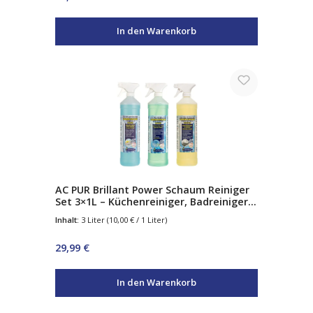
In den Warenkorb
AC PUR Brillant Power Schaum Reiniger
Set 3×1L – Küchenreiniger, Badreiniger
& Glasreiniger – Aktivschaum
Inhalt:
3 Liter
(10,00 € / 1 Liter)
Regulärer Preis:
29,99 €
In den Warenkorb