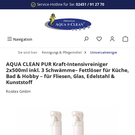
Service-Hotline für Sie:
02451 / 91 27 70
Zum Hauptinhalt springen
Navigation
Sie sind hier:
Reinigungs & Pflegemittel
Universalreiniger
AQUA CLEAN PUR Kraft-Intensivreiniger
2x500ml inkl. 3 Schwämme– Fettlöser für Küche,
Bad & Hobby – für Fliesen, Glas, Edelstahl &
Kunststoff
Rositex GmbH
Bildergalerie überspringen