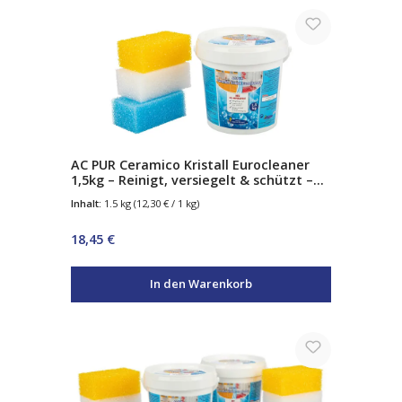
AC PUR Ceramico Kristall Eurocleaner
1,5kg – Reinigt, versiegelt & schützt –
mit Abperleffekt – für Glas, Edelstahl,
Inhalt:
1.5 kg
(12,30 € / 1 kg)
Chrom & Keramik – inkl. 3
Spezialschwämme
Regulärer Preis:
18,45 €
In den Warenkorb