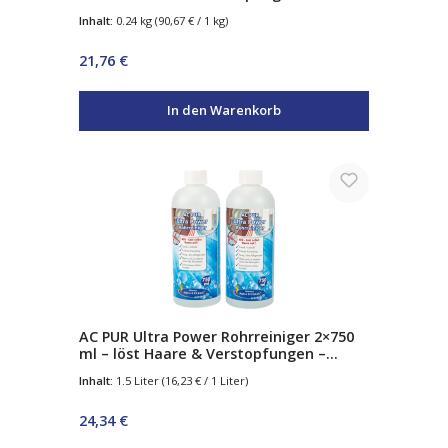
Geschirrspüler & Waschmaschine –
Inhalt:
0.24 kg
(90,67 € / 1 kg)
entfernt Kalk, Fett & Ablagerungen
Regulärer Preis:
21,76 €
In den Warenkorb
AC PUR Ultra Power Rohrreiniger 2×750
ml – löst Haare & Verstopfungen –
hochwirksam gegen Ablagerungen –
Inhalt:
1.5 Liter
(16,23 € / 1 Liter)
kraftvoller Abflussreiniger für Küche &
Bad
Regulärer Preis:
24,34 €