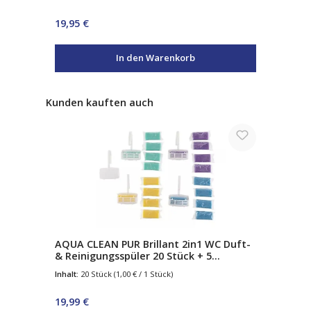
Regulärer Preis:
19,95 €
In den Warenkorb
Produktgalerie überspringen
Kunden kauften auch
AQUA CLEAN PUR Brillant 2in1 WC Duft-
& Reinigungsspüler 20 Stück + 5
Körbchen
Inhalt:
20 Stück
(1,00 € / 1 Stück)
Regulärer Preis:
19,99 €