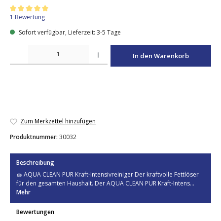
Durchschnittliche Bewertung von 5 von 5 Sternen
1 Bewertung
Sofort verfügbar, Lieferzeit: 3-5 Tage
Produkt Anzahl: Gib den gewünschten Wert ein oder benutze die Schaltfläche
In den Warenkorb
Zum Merkzettel hinzufügen
Produktnummer:
30032
Beschreibung
🧽 AQUA CLEAN PUR Kraft-Intensivreiniger Der kraftvolle Fettlöser
für den gesamten Haushalt. Der AQUA CLEAN PUR Kraft-Intens…
Mehr
Bewertungen