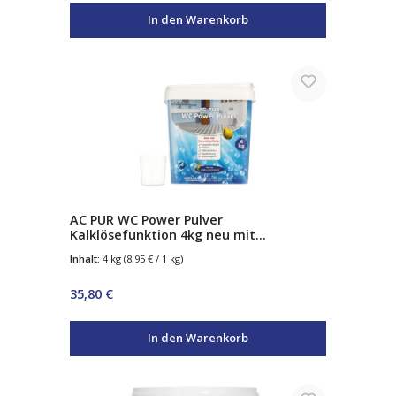
In den Warenkorb
AC PUR WC Power Pulver
Kalklösefunktion 4kg neu mit
Keramikaufheller
Inhalt:
4 kg
(8,95 € / 1 kg)
Regulärer Preis:
35,80 €
In den Warenkorb