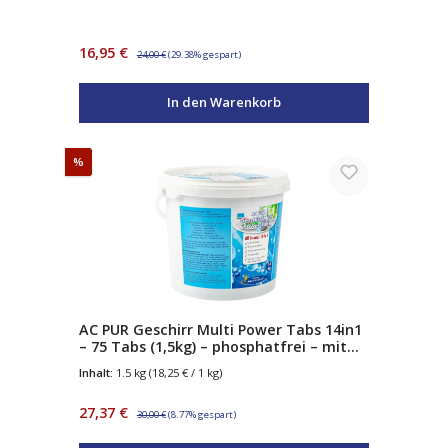
entfernt Seifenreste, Fett &
Wachsschichten – inkl. Sprühflasche &
Schwämme
Verkaufspreis:
Regulärer Preis:
16,95 €
24,00 €
(29.38% gespart)
In den Warenkorb
Rabatt
%
AC PUR Geschirr Multi Power Tabs 14in1
– 75 Tabs (1,5kg) – phosphatfrei – mit
Sauerstoffkraft – Klarspüler &
Inhalt:
1.5 kg
(18,25 € / 1 kg)
Salzfunktion – für alle Geschirrspüler
Verkaufspreis:
Regulärer Preis:
27,37 €
30,00 €
(8.77% gespart)