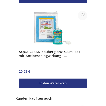
AQUA CLEAN Zauberglanz 500ml Set –
mit Antibeschlagwirkung –
streifenfreier Glasreiniger inkl. 4
Filamenttücher & Pumpaufsatz
Regulärer Preis:
20,53 €
In den Warenkorb
Produktgalerie überspringen
Kunden kauften auch