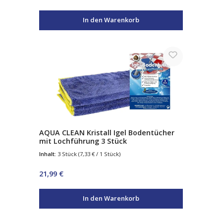
In den Warenkorb
AQUA CLEAN Kristall Igel Bodentücher
mit Lochführung 3 Stück
Inhalt:
3 Stück
(7,33 € / 1 Stück)
Regulärer Preis:
21,99 €
In den Warenkorb