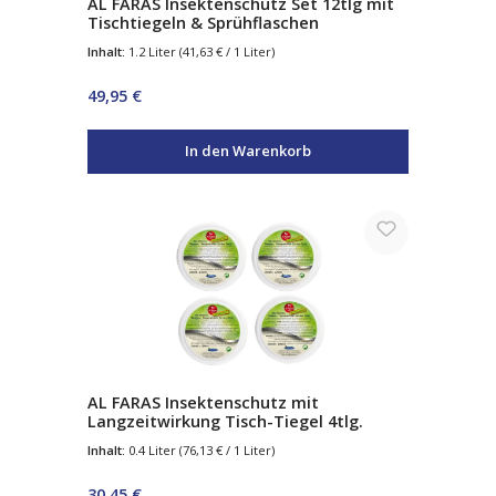
AL FARAS Insektenschutz Set 12tlg mit
Tischtiegeln & Sprühflaschen
Inhalt:
1.2 Liter
(41,63 € / 1 Liter)
Regulärer Preis:
49,95 €
In den Warenkorb
AL FARAS Insektenschutz mit
Langzeitwirkung Tisch-Tiegel 4tlg.
Inhalt:
0.4 Liter
(76,13 € / 1 Liter)
Regulärer Preis:
30,45 €