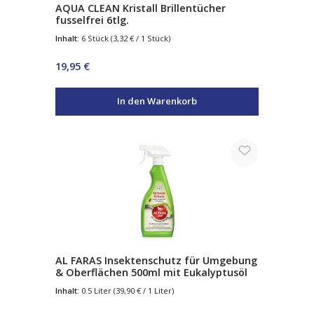
AQUA CLEAN Kristall Brillentücher
fusselfrei 6tlg.
Inhalt:
6 Stück
(3,32 € / 1 Stück)
Regulärer Preis:
19,95 €
In den Warenkorb
AL FARAS Insektenschutz für Umgebung
& Oberflächen 500ml mit Eukalyptusöl
Inhalt:
0.5 Liter
(39,90 € / 1 Liter)