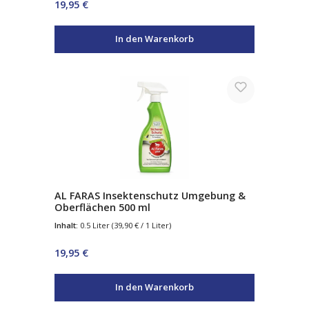
Regulärer Preis:
19,95 €
In den Warenkorb
AL FARAS Insektenschutz Umgebung &
Oberflächen 500 ml
Inhalt:
0.5 Liter
(39,90 € / 1 Liter)
Regulärer Preis:
19,95 €
In den Warenkorb