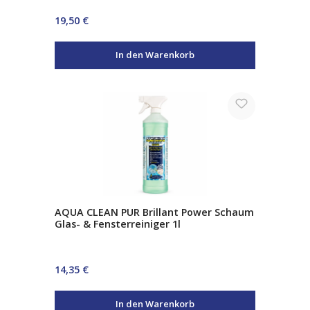
Sprühköpfe
Regulärer Preis:
19,50 €
In den Warenkorb
AQUA CLEAN PUR Brillant Power Schaum
Glas- & Fensterreiniger 1l
Regulärer Preis:
14,35 €
In den Warenkorb