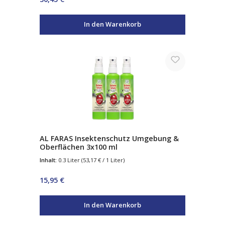
In den Warenkorb
AL FARAS Insektenschutz Umgebung &
Oberflächen 3x100 ml
Inhalt:
0.3 Liter
(53,17 € / 1 Liter)
Regulärer Preis:
15,95 €
In den Warenkorb