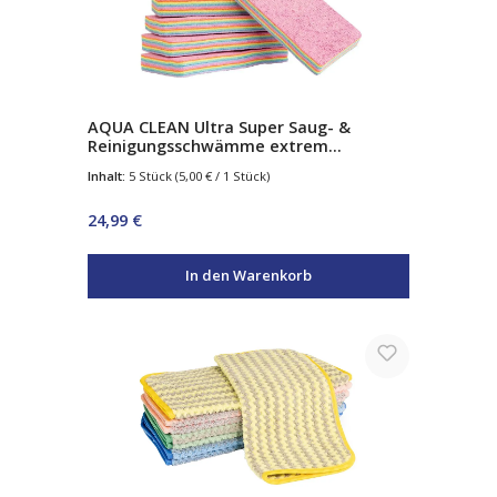
AQUA CLEAN Ultra Super Saug- &
Reinigungsschwämme extrem
saugfähig 5 Stück
Inhalt:
5 Stück
(5,00 € / 1 Stück)
Regulärer Preis:
24,99 €
In den Warenkorb