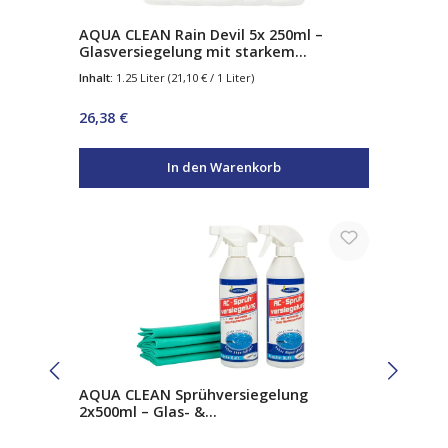
AQUA CLEAN Rain Devil 5x 250ml –
Glasversiegelung mit starkem
Abperleffekt
Inhalt:
1.25 Liter
(21,10 € / 1 Liter)
Regulärer Preis:
26,38 €
In den Warenkorb
AQUA CLEAN Sprühversiegelung
2x500ml – Glas- &
Oberflächenversiegelung mit
Abperleffekt – inkl. 4 Poliertücher & 2