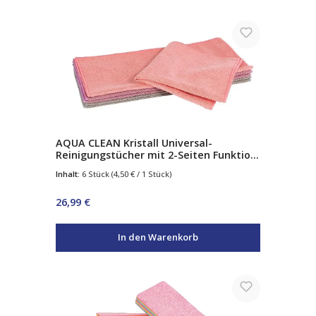
AQUA CLEAN Kristall Universal-
Reinigungstücher mit 2-Seiten Funktion
6tlg.
Inhalt:
6 Stück
(4,50 € / 1 Stück)
Regulärer Preis:
26,99 €
In den Warenkorb