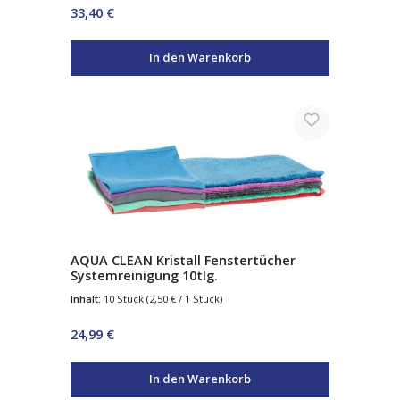
Regulärer Preis:
33,40 €
In den Warenkorb
AQUA CLEAN Kristall Fenstertücher
Systemreinigung 10tlg.
Inhalt:
10 Stück
(2,50 € / 1 Stück)
Regulärer Preis:
24,99 €
In den Warenkorb