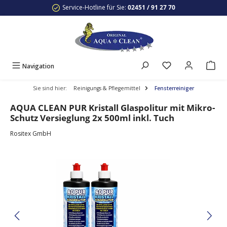
Service-Hotline für Sie:
02451 / 91 27 70
Zum Hauptinhalt springen
Navigation
Sie sind hier:
Reinigungs & Pflegemittel
Fensterreiniger
AQUA CLEAN PUR Kristall Glaspolitur mit Mikro-
Schutz Versieglung 2x 500ml inkl. Tuch
Rositex GmbH
Bildergalerie überspringen