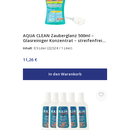
AQUA CLEAN Zauberglanz 500ml –
Glasreiniger Konzentrat – streifenfreier
Glanz ohne Nachpolieren – inkl.
Inhalt:
0.5 Liter
(22,52 € / 1 Liter)
Pumpaufsatz
Regulärer Preis:
11,26 €
In den Warenkorb