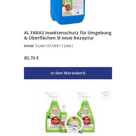
AL FARAS Insektenschutz für Umgebung
& Oberflächen 5l neue Rezeptur
Inhalt:
5 Liter
(17,14 € / 1 Liter)
Regulärer Preis:
85,70 €
In den Warenkorb