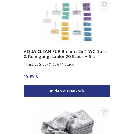
AQUA CLEAN PUR Brillant 2in1 WC Duft-
& Reinigungsspüler 20 Stück + 5
Körbchen
Inhalt:
20 Stück
(1,00 € / 1 Stück)
Regulärer Preis:
19,99 €
In den Warenkorb