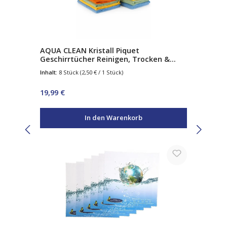
AQUA CLEAN Kristall Piquet
Geschirrtücher Reinigen, Trocken &
Polieren, 8tlg.
Inhalt:
8 Stück
(2,50 € / 1 Stück)
Regulärer Preis:
19,99 €
In den Warenkorb