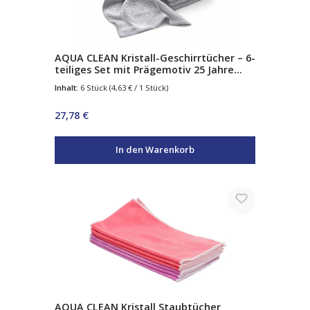
AQUA CLEAN Kristall-Geschirrtücher – 6-
teiliges Set mit Prägemotiv 25 Jahre
Jubiläums
Inhalt:
6 Stück
(4,63 € / 1 Stück)
Regulärer Preis:
27,78 €
In den Warenkorb
AQUA CLEAN Kristall Staubtücher