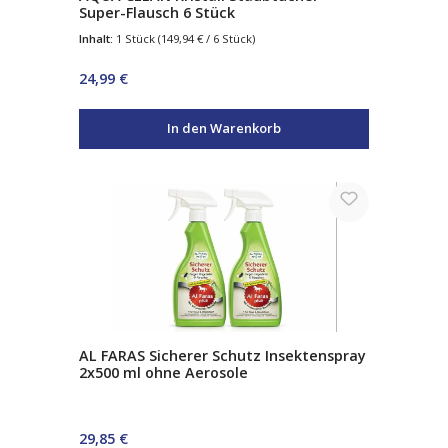
Super-Flausch 6 Stück
Inhalt:
1 Stück
(149,94 € / 6 Stück)
Regulärer Preis:
24,99 €
In den Warenkorb
AL FARAS Sicherer Schutz Insektenspray
2x500 ml ohne Aerosole
Regulärer Preis:
29,85 €