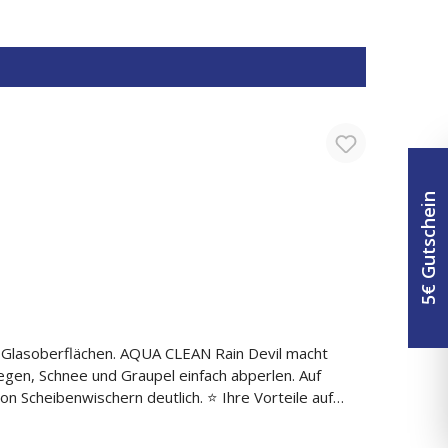
chspüler verwenden Trocknergeeignet Nicht feucht
5€ Gutschein
le Glasoberflächen. AQUA CLEAN Rain Devil macht
egen, Schnee und Graupel einfach abperlen. Auf
hern deutlich. ⭐ Ihre Vorteile auf
& Glanz 🏠 Vielseitig einsetzbar