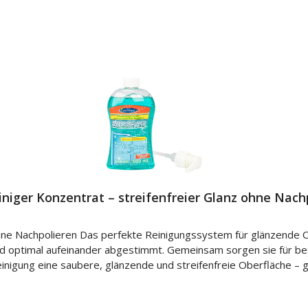
iger Konzentrat – streifenfreier Glanz ohne Nachp
hne Nachpolieren Das perfekte Reinigungssystem für glänzende 
sind optimal aufeinander abgestimmt. Gemeinsam sorgen sie für b
einigung eine saubere, glänzende und streifenfreie Oberfläche – 
fasertuch reinigen. Kein Nachpolieren erforderlich. 📦 Lieferumfang 1 × AQUA CLEAN Zaub