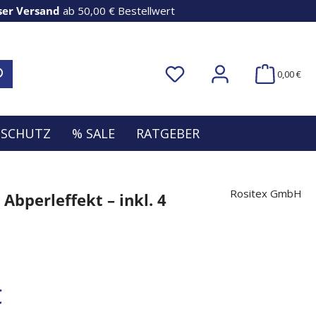
ser Versand
ab 50,00 € Bestellwert
0,00 €
NSCHUTZ
% SALE
RATGEBER
Rositex GmbH
bperleffekt – inkl. 4
€