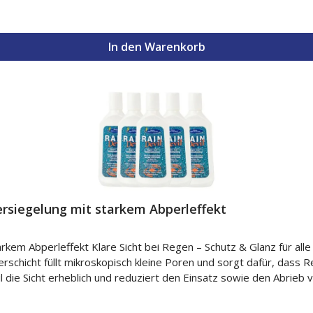
waschen Waschbar bei 30 °C, 40 °C, 60 °C und 95 °C Ohne Wei
In den Warenkorb
Tuch pink ca. 40 × 50 cm 2 × Zauberglanz Tücher weiß ca. 45 × 60 cm 🧵 Material 50 % Polyamid 50 % Polyester
rsiegelung mit starkem Abperleffekt
rkem Abperleffekt Klare Sicht bei Regen – Schutz & Glanz für al
schicht füllt mikroskopisch kleine Poren und sorgt dafür, dass R
ht erheblich und reduziert den Einsatz sowie den Abrieb von Scheibenwisc
 für Spiegel, Glastische & Duschkabinen geeignet ✔ Langanhaltender Schutz 