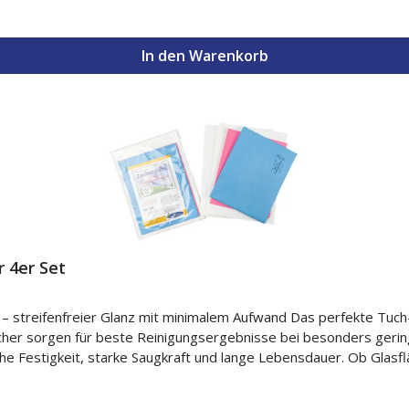
arf nicht in die Hände von Kindern gelangen. P280 –
sichtsschutz tragen. P302+P352 – BEI BERÜHRUNG MIT DER HAU
In den Warenkorb
utsam mit Wasser spülen. Kontaktlinsen nach Möglichkeit entfe
 Bei Hautreizung: Ärztlichen Rat einholen/ärztliche Hilfe hin
 4er Set
 streifenfreier Glanz mit minimalem Aufwand Das perfekte Tuch-
her sorgen für beste Reinigungsergebnisse bei besonders geri
e Festigkeit, starke Saugkraft und lange Lebensdauer. Ob Glasfl
lieren. ✨ Vorteile Streifenfreie Reinigung ohne Nachwischen Ideal für Glas,
lege geeignet Besonders langlebig und strapazierfähig Hohe Feu