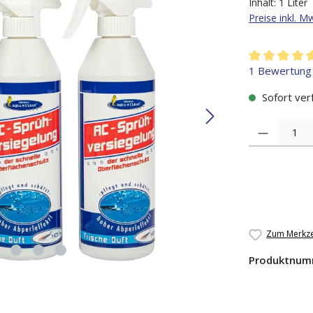
Inhalt:
1 Liter
Preise inkl. M
Durchschnitt
1 Bewertung
Sofort verf
Produkt Anzah
Zum Merkze
Produktnum