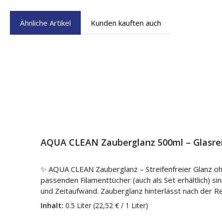
Ähnliche Artikel
Kunden kauften auch
Produktgalerie überspringen
AQUA CLEAN Zauberglanz 500ml – Glasrein
✨ AQUA CLEAN Zauberglanz – Streifenfreier Glanz o
passenden Filamenttücher (auch als Set erhältlich) 
und Zeitaufwand. Zauberglanz hinterlässt nach der R
selbst. ⭐ Ideal geeignet für Vitrinen Glasflächen Chromarmaturen Spiegel & Fenster Glatte, wasserfeste Oberflächen 🧴 Anwendung Je nach Verschmutzung sparsam
Inhalt:
0.5 Liter
(22,52 € / 1 Liter)
dosieren, auf die Oberfläche aufsprühen und mit einem geeigneten Mikro