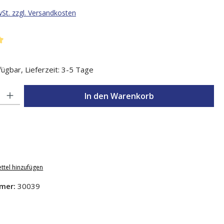
wSt. zzgl. Versandkosten
liche Bewertung von 5 von 5 Sternen
ügbar, Lieferzeit: 3-5 Tage
l: Gib den gewünschten Wert ein oder benutze die Schaltflächen um d
In den Warenkorb
ttel hinzufügen
mer:
30039