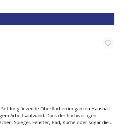
T: Mit viel Wasser waschen. P305+P351+P338 –
rnen. Weiter spülen. P310 – Sofort
zuziehen.
Set für glänzende Oberflächen im ganzen Haushalt.
ngem Arbeitsaufwand. Dank der hochwertigen
ächen, Spiegel, Fenster, Bad, Küche oder sogar die
chtigkeits- und Schmutzaufnahme Waschbar bis 95 °C