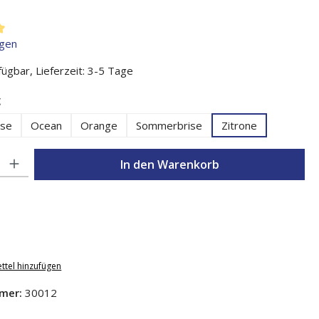
liche Bewertung von 5 von 5 Sternen
gen
ügbar, Lieferzeit: 3-5 Tage
auswählen
g
ise
Ocean
Orange
Sommerbrise
Zitrone
l: Gib den gewünschten Wert ein oder benutze die Schaltflächen um d
In den Warenkorb
ttel hinzufügen
mer:
30012