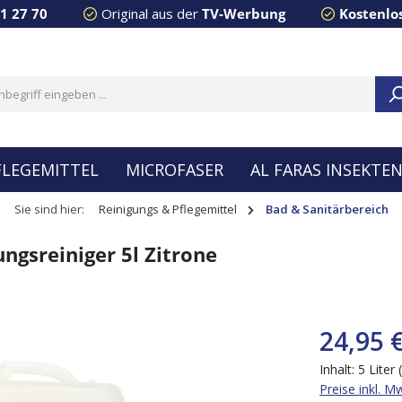
91 27 70
Original aus der
TV-Werbung
Kostenlo
FLEGEMITTEL
MICROFASER
AL FARAS INSEKTE
Sie sind hier:
Reinigungs & Pflegemittel
Bad & Sanitärbereich
gsreiniger 5l Zitrone
24,95 
Inhalt:
5 Liter
Preise inkl. M