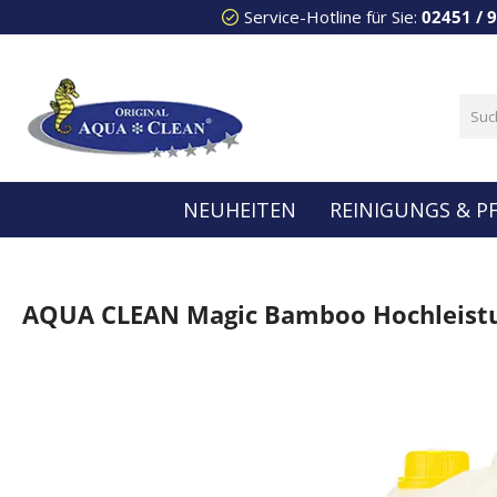
Service-Hotline für Sie:
02451 / 
 Hauptinhalt springen
Zur Suche springen
Zur Hauptnavigation springen
NEUHEITEN
REINIGUNGS & P
AQUA CLEAN Magic Bamboo Hochleistun
Bildergalerie überspringen