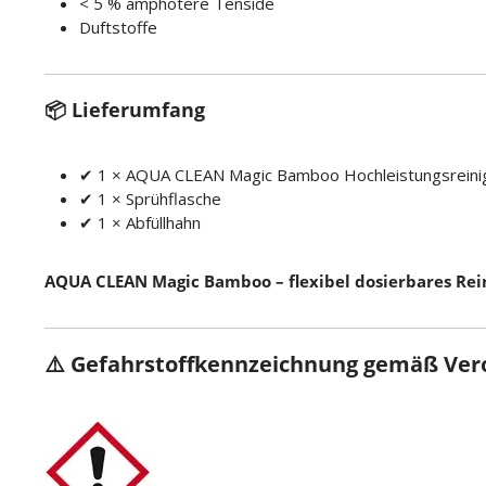
< 5 % amphotere Tenside
Duftstoffe
📦 Lieferumfang
✔ 1 × AQUA CLEAN Magic Bamboo Hochleistungsreinige
✔ 1 × Sprühflasche
✔ 1 × Abfüllhahn
AQUA CLEAN Magic Bamboo – flexibel dosierbares Rein
⚠️ Gefahrstoffkennzeichnung gemäß Vero