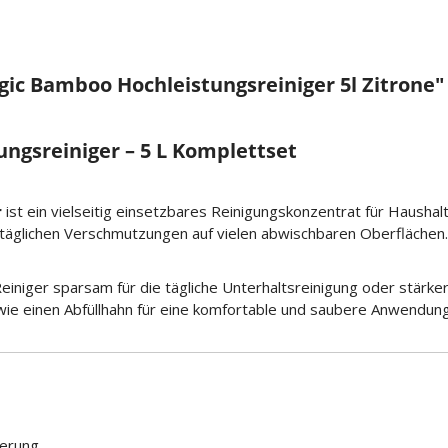
c Bamboo Hochleistungsreiniger 5l Zitrone"
gsreiniger – 5 L Komplettset
r
ist ein vielseitig einsetzbares Reinigungskonzentrat für Haush
lltäglichen Verschmutzungen auf vielen abwischbaren Oberflächen.
Reiniger sparsam für die tägliche Unterhaltsreinigung oder stärk
ie einen Abfüllhahn für eine komfortable und saubere Anwendung
ierung