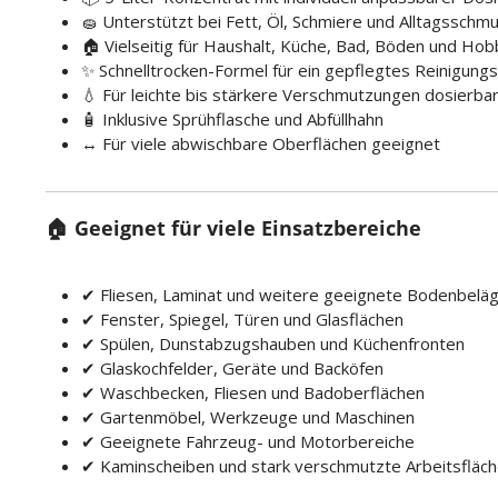
🧽 Unterstützt bei Fett, Öl, Schmiere und Alltagsschm
🏠 Vielseitig für Haushalt, Küche, Bad, Böden und Ho
✨ Schnelltrocken-Formel für ein gepflegtes Reinigung
💧 Für leichte bis stärkere Verschmutzungen dosierba
🧴 Inklusive Sprühflasche und Abfüllhahn
↔️ Für viele abwischbare Oberflächen geeignet
🏠 Geeignet für viele Einsatzbereiche
✔ Fliesen, Laminat und weitere geeignete Bodenbelä
✔ Fenster, Spiegel, Türen und Glasflächen
✔ Spülen, Dunstabzugshauben und Küchenfronten
✔ Glaskochfelder, Geräte und Backöfen
✔ Waschbecken, Fliesen und Badoberflächen
✔ Gartenmöbel, Werkzeuge und Maschinen
✔ Geeignete Fahrzeug- und Motorbereiche
✔ Kaminscheiben und stark verschmutzte Arbeitsfläc