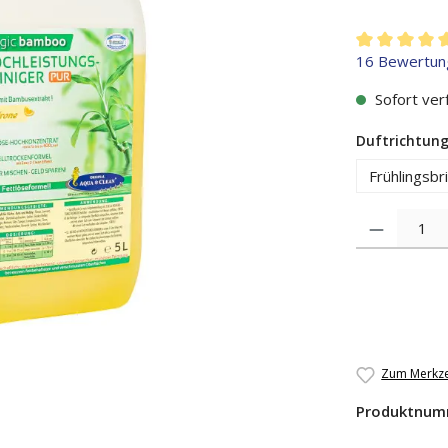
Durchschnitt
16 Bewertun
Sofort verf
Duftrichtun
Frühlingsbr
Produkt Anzah
Zum Merkze
Produktnum